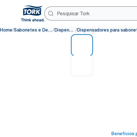
/
/
/
Home
Sabonetes e Desinfetantes
Dispensadores
1 of 2
Benefícios p