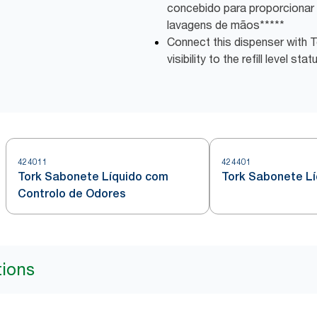
concebido para proporcionar
lavagens de mãos*****
Connect this dispenser with T
visibility to the refill level stat
424011
424401
Tork Sabonete Líquido com
Tork Sabonete Líq
Controlo de Odores
tions