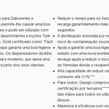
o para Sabonetes e
Reduzir o tempo para os func
on permite-lhe causar uma boa
recarga garantidamente mais
tes e pode ser utilizado com
segundos
desinfetantes e loções Tork
A distribuição acionada por 
. Está certificado como “Fácil
risco de contaminação cruza
 toque garante uma boa higiene
Ajuda a garantir uma boa higi
es. Os dispensadores da linha
selado com uma nova bomba
nal e moderno, que deixa uma
recarga ajuda a reduzir o ri
a junto dos seus clientes.
as fórmulas desde o recipien
Alta capacidade de reduzir os
consumo até 50%***
Para todos: Design comprovad
certificação por terceiros**
das mãos para todos os utiliz
idosos
Maximize a eficiência com es