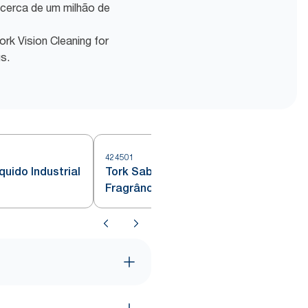
 cerca de um milhão de
ork Vision Cleaning for
us.
424501
4
uido Industrial
Tork Sabonete Líquido com
Fragrância Suave