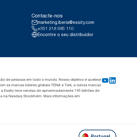
Contacte-nos
marketing.iberia@essity.com
+351 218 985 110
Encontre o seu distribuidor
ilhão de pessoas em todo o mundo. Nosso objetivo é quebrar
om as marcas líderes globais TENA e Tork, e outras marcas
, a Essity teve vendas de aproximadamente 146 bilhões de
tada na Nasdaq Stockholm. Mais informações em
Portugal