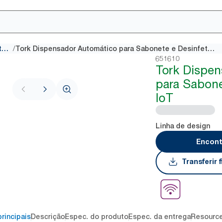
/
Dispensadores para sabonetes e desinfetantes
Tork Dispensador Automático para Sabonete e Desinfetante IoT
651610
Tork Dispe
para Sabone
IoT
Linha de design
Encont
Transferir
rincipais
Descrição
Espec. do produto
Espec. da entrega
Resourc