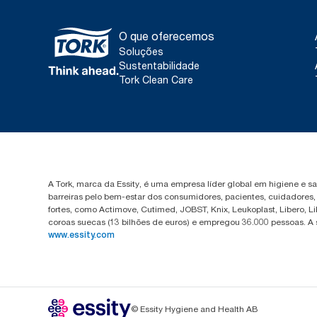
O que oferecemos
Soluções
Sustentabilidade
Tork Clean Care
A Tork, marca da Essity, é uma empresa líder global em higiene e 
barreiras pelo bem-estar dos consumidores, pacientes, cuidadores
fortes, como Actimove, Cutimed, JOBST, Knix, Leukoplast, Libero, 
coroas suecas (13 bilhões de euros) e empregou 36.000 pessoas. A
www.essity.com
© Essity Hygiene and Health AB