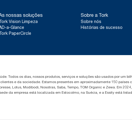
As nossas soluções
Sobre a Tork
Tork Vision Limpeza
Sobre nós
AD-a-Glance
Histórias de sucesso
Tork PaperCircle
saúde. Todos os dias, nossos produtos, serviços e soluções são usados por um b
, clientes e da sociedade. Estamos presentes em aproximadamente 150 países c
Libresse, Lotus, Modibodi, Nosotras, Saba, Tempo, TOM Organic e Zewa. Em 2024
 sede da empresa está localizada em Estocolmo, na Suécia, e a Essity está lis