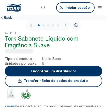
Iniciar sessão
Back
1 / 6
420501
Tork Sabonete Líquido com
Fragrância Suave
Liquid Soap
Tipo de produto
6
Unidades por caixa
Encontrar um distribuidor
Transferir ficha de dados do produto
rincipais
Descrição
Espec. do produto
Espec. da entrega
Resourc