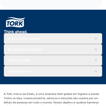
O que oferecemos
Soluções
As nossas soluções
Sustentabilidade
Tork Clean Care
Tork Vision Limpeza
Sobre a Tork
AD-a-Glance
Tork PaperCircle
Sobre nós
Contacte-nos
Histórias de sucesso
marketing.iberia@essity.com
+351 218 985 110
Encontre o seu distribuidor
A Tork, marca da Essity, é uma empresa líder global em higiene e saúde.
Todos os dias, nossos produtos, serviços e soluções são usados por um
bilhão de pessoas em todo o mundo. Nosso objetivo é quebrar barreiras