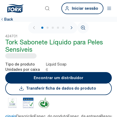
Iniciar sessão
Back
1 / 6
424701
Tork Sabonete Líquido para Peles
Sensíveis
Liquid Soap
Tipo de produto
6
Unidades por caixa
Encontrar um distribuidor
Transferir ficha de dados do produto
rincipais
Descrição
Espec. do produto
Espec. da entrega
Resourc