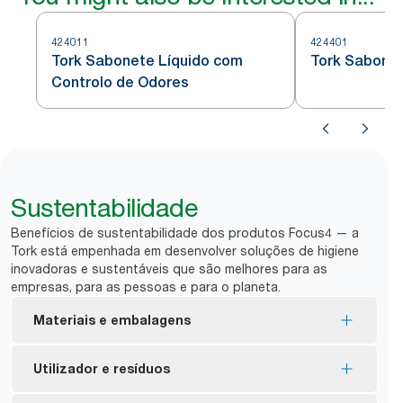
424011
424401
Tork Sabonete Líquido com
Tork Sabonete
Controlo de Odores
Sustentabilidade
Benefícios de sustentabilidade dos produtos Focus4 — a
Tork está empenhada em desenvolver soluções de higiene
inovadoras e sustentáveis que são melhores para as
empresas, para as pessoas e para o planeta.
Materiais e embalagens
Os sabonetes líquidos e em espuma da Tork são
Utilizador e resíduos
fabricados com pelo menos 94% de ingredientes
*
de origem natural.