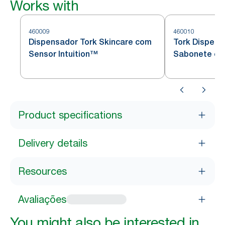
Works with
460009
460010
Dispensador Tork Skincare com
Tork Dispens
Sensor Intuition™
Sabonete e D
Product specifications
Delivery details
Resources
Avaliações
You might also be interested in...