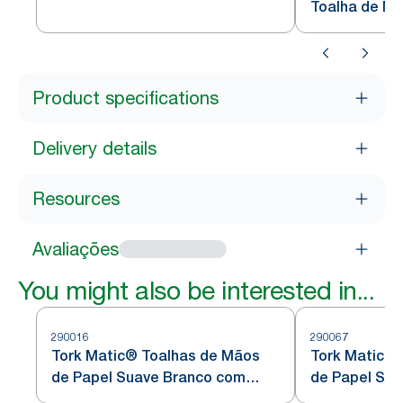
Toalha de M
Sensor Intuition em Aço
H1
Inoxidável H1
Product specifications
Delivery details
Resources
Avaliações
You might also be interested in...
290016
290067
Tork Matic® Toalhas de Mãos
Tork Matic®
de Papel Suave Branco com
de Papel Su
Folha Azul H1
Folha em Cin