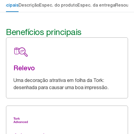
rincipais
Descrição
Espec. do produto
Espec. da entrega
Resourc
Benefícios principais
Relevo
Uma decoração atrativa em folha da Tork:
desenhada para causar uma boa impressão.