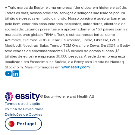
Encontre o seu distribuidor
artigos específicos ou consumo.
A Tork, marca da Essity, é uma empresa líder global em higiene e saúde.
***
Em média, em comparação com a média da pegada de
Todos os dias, nossos produtos, serviços e soluções são usados por um
carbono de recarga de todos os escalões Tork Xpress®
bilhão de pessoas em todo o mundo. Nosso objetivo é quebrar barreiras
Interfolha (H2) antes do início da aquisição de eletricidade
pelo bem-estar dos consumidores, pacientes, cuidadores, clientes e da
renovável, verificado e correspondido através do programa
sociedade. Estamos presentes em aproximadamente 150 países com as
Garantias de Origem, para as nossas operações de fabrico de
marcas líderes globais TENA e Tork, e outras marcas fortes, como
papel. As reduções resultantes da pegada de carbono foram
Actimove, Cutimed, JOBST, Knix, Leukoplast, Libero, Libresse, Lotus,
quantificadas numa Avaliação de Ciclo de Vida revista por uma
Modibodi, Nosotras, Saba, Tempo, TOM Organic e Zewa. Em 2024, a Essity
entidade externa.
teve vendas de aproximadamente 146 bilhões de coroas suecas (13
bilhões de euros) e empregou 36.000 pessoas. A sede da empresa está
localizada em Estocolmo, na Suécia, e a Essity está listada na Nasdaq
Stockholm. Mais informações em
www.essity.com
© Essity Hygiene and Health AB
Termos de utilização
Política de Privacidade
Definições de Cookies
Portugal