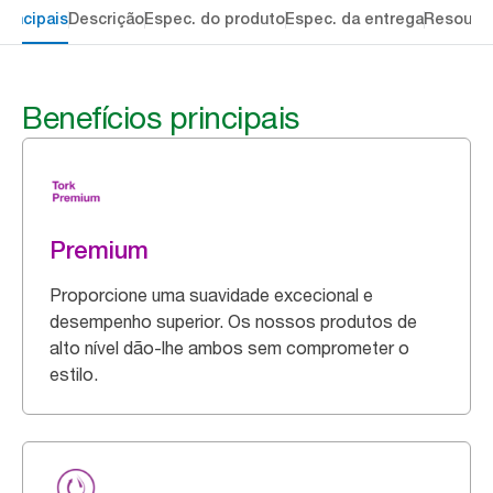
rincipais
Descrição
Espec. do produto
Espec. da entrega
Resourc
Benefícios principais
Premium
Proporcione uma suavidade excecional e
desempenho superior. Os nossos produtos de
alto nível dão-lhe ambos sem comprometer o
estilo.