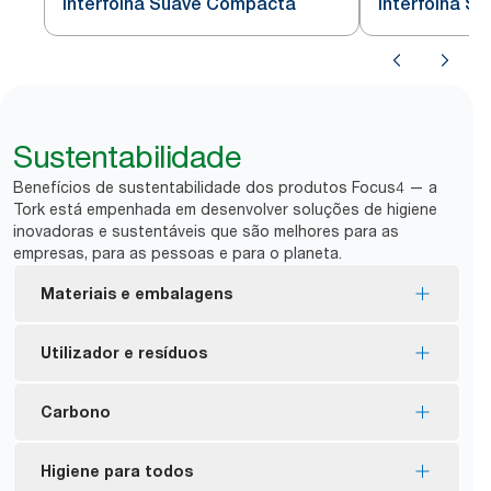
Interfolha Suave Compacta
Interfolha S
Sustentabilidade
Benefícios de sustentabilidade dos produtos Focus4 — a
Tork está empenhada em desenvolver soluções de higiene
inovadoras e sustentáveis que são melhores para as
empresas, para as pessoas e para o planeta.
Materiais e embalagens
Recargas com certificação de Rótulo ecológico da
Utilizador e resíduos
UE – impacto ambiental reduzido em todo o ciclo
de vida do produto
A menor frequência de reabastecimento, com o
Carbono
FSC® certified refills – made from responsibly
sistema de distribuição folha a folha ajuda a
sourced fiber.
*
controlar o consumo e a reduzir o desperdício.
Dispensadores neutros em carbono certificados
Higiene para todos
Os produtos Tork Natural são fabricados com
As toalhas de mãos Tork podem ser recicladas
na linha Image – produzidos com eletricidade