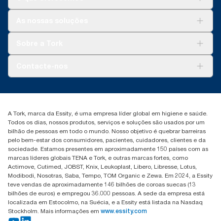
Soluções
As nossas soluções
Sustentabilidade
Tork Clean Care
Tork Vision Limpeza
Sobre a Tork
AD-a-Glance
Tork PaperCircle
Sobre nós
Contacte-nos
Histórias de sucesso
marketing.iberia@essity.com
+351 218 985 110
Encontre o seu distribuidor
A Tork, marca da Essity, é uma empresa líder global em higiene e saúde.
Todos os dias, nossos produtos, serviços e soluções são usados por um
bilhão de pessoas em todo o mundo. Nosso objetivo é quebrar barreiras
pelo bem-estar dos consumidores, pacientes, cuidadores, clientes e da
sociedade. Estamos presentes em aproximadamente 150 países com as
marcas líderes globais TENA e Tork, e outras marcas fortes, como
Actimove, Cutimed, JOBST, Knix, Leukoplast, Libero, Libresse, Lotus,
Modibodi, Nosotras, Saba, Tempo, TOM Organic e Zewa. Em 2024, a Essity
teve vendas de aproximadamente 146 bilhões de coroas suecas (13
bilhões de euros) e empregou 36.000 pessoas. A sede da empresa está
localizada em Estocolmo, na Suécia, e a Essity está listada na Nasdaq
Stockholm. Mais informações em
www.essity.com