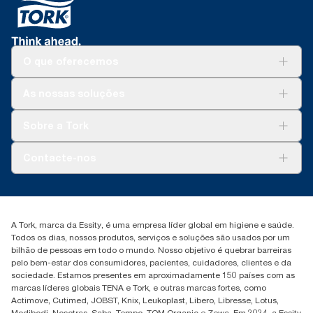
O que oferecemos
Soluções
As nossas soluções
Sustentabilidade
Tork Clean Care
Tork Vision Limpeza
Sobre a Tork
AD-a-Glance
Tork PaperCircle
Sobre nós
Contacte-nos
Histórias de sucesso
marketing.iberia@essity.com
+351 218 985 110
Encontre o seu distribuidor
A Tork, marca da Essity, é uma empresa líder global em higiene e saúde.
Todos os dias, nossos produtos, serviços e soluções são usados por um
bilhão de pessoas em todo o mundo. Nosso objetivo é quebrar barreiras
pelo bem-estar dos consumidores, pacientes, cuidadores, clientes e da
sociedade. Estamos presentes em aproximadamente 150 países com as
marcas líderes globais TENA e Tork, e outras marcas fortes, como
Actimove, Cutimed, JOBST, Knix, Leukoplast, Libero, Libresse, Lotus,
Modibodi, Nosotras, Saba, Tempo, TOM Organic e Zewa. Em 2024, a Essity