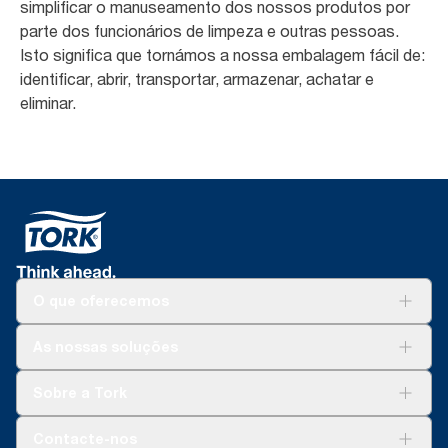
simplificar o manuseamento dos nossos produtos por
parte dos funcionários de limpeza e outras pessoas.
Isto significa que tornámos a nossa embalagem fácil de:
identificar, abrir, transportar, armazenar, achatar e
eliminar.
O que oferecemos
Soluções
As nossas soluções
Sustentabilidade
Tork Clean Care
Tork Vision Limpeza
Sobre a Tork
AD-a-Glance
Tork PaperCircle
Sobre nós
Contacte-nos