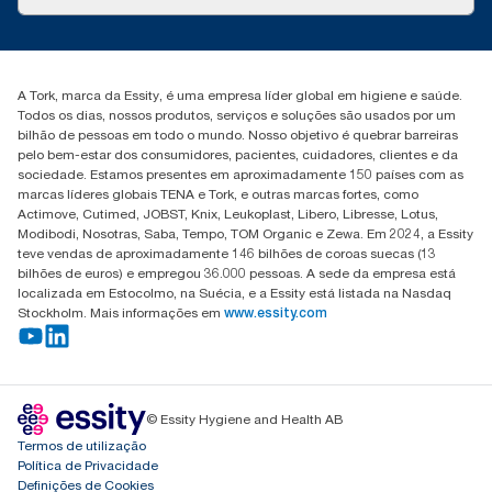
Histórias de sucesso
marketing.iberia@essity.com
+351 218 985 110
Encontre o seu distribuidor
A Tork, marca da Essity, é uma empresa líder global em higiene e saúde.
Todos os dias, nossos produtos, serviços e soluções são usados por um
bilhão de pessoas em todo o mundo. Nosso objetivo é quebrar barreiras
pelo bem-estar dos consumidores, pacientes, cuidadores, clientes e da
sociedade. Estamos presentes em aproximadamente 150 países com as
marcas líderes globais TENA e Tork, e outras marcas fortes, como
Actimove, Cutimed, JOBST, Knix, Leukoplast, Libero, Libresse, Lotus,
Modibodi, Nosotras, Saba, Tempo, TOM Organic e Zewa. Em 2024, a Essity
teve vendas de aproximadamente 146 bilhões de coroas suecas (13
bilhões de euros) e empregou 36.000 pessoas. A sede da empresa está
localizada em Estocolmo, na Suécia, e a Essity está listada na Nasdaq
Stockholm. Mais informações em
www.essity.com
© Essity Hygiene and Health AB
Termos de utilização
Política de Privacidade
Definições de Cookies