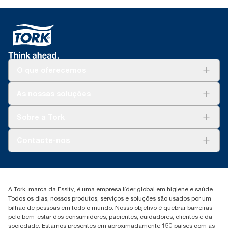
O que oferecemos
Soluções
As nossas soluções
Sustentabilidade
Tork Clean Care
Tork Vision Limpeza
Sobre a Tork
AD-a-Glance
Tork PaperCircle
Sobre nós
Contacte-nos
Histórias de sucesso
marketing.iberia@essity.com
+351 218 985 110
Encontre o seu distribuidor
A Tork, marca da Essity, é uma empresa líder global em higiene e saúde.
Todos os dias, nossos produtos, serviços e soluções são usados por um
bilhão de pessoas em todo o mundo. Nosso objetivo é quebrar barreiras
pelo bem-estar dos consumidores, pacientes, cuidadores, clientes e da
sociedade. Estamos presentes em aproximadamente 150 países com as