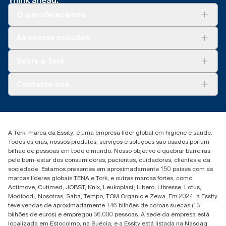
O que oferecemos
Soluções
As nossas soluções
Sustentabilidade
Tork Clean Care
Tork Vision Limpeza
Sobre a Tork
AD-a-Glance
Tork PaperCircle
Sobre nós
Contacte-nos
Histórias de sucesso
marketing.iberia@essity.com
+351 218 985 110
Encontre o seu distribuidor
A Tork, marca da Essity, é uma empresa líder global em higiene e saúde.
Todos os dias, nossos produtos, serviços e soluções são usados por um
bilhão de pessoas em todo o mundo. Nosso objetivo é quebrar barreiras
pelo bem-estar dos consumidores, pacientes, cuidadores, clientes e da
sociedade. Estamos presentes em aproximadamente 150 países com as
marcas líderes globais TENA e Tork, e outras marcas fortes, como
Actimove, Cutimed, JOBST, Knix, Leukoplast, Libero, Libresse, Lotus,
Modibodi, Nosotras, Saba, Tempo, TOM Organic e Zewa. Em 2024, a Essity
teve vendas de aproximadamente 146 bilhões de coroas suecas (13
bilhões de euros) e empregou 36.000 pessoas. A sede da empresa está
localizada em Estocolmo, na Suécia, e a Essity está listada na Nasdaq