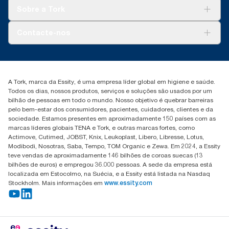
Tork Clean Care
Tork Vision Limpeza
Sobre a Tork
AD-a-Glance
Tork PaperCircle
Sobre nós
Contacte-nos
Histórias de sucesso
marketing.iberia@essity.com
+351 218 985 110
Encontre o seu distribuidor
A Tork, marca da Essity, é uma empresa líder global em higiene e saúde.
Todos os dias, nossos produtos, serviços e soluções são usados por um
bilhão de pessoas em todo o mundo. Nosso objetivo é quebrar barreiras
pelo bem-estar dos consumidores, pacientes, cuidadores, clientes e da
sociedade. Estamos presentes em aproximadamente 150 países com as
marcas líderes globais TENA e Tork, e outras marcas fortes, como
Actimove, Cutimed, JOBST, Knix, Leukoplast, Libero, Libresse, Lotus,
Modibodi, Nosotras, Saba, Tempo, TOM Organic e Zewa. Em 2024, a Essity
teve vendas de aproximadamente 146 bilhões de coroas suecas (13
bilhões de euros) e empregou 36.000 pessoas. A sede da empresa está
localizada em Estocolmo, na Suécia, e a Essity está listada na Nasdaq
Stockholm. Mais informações em
www.essity.com