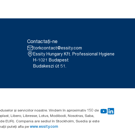
Contactați-ne
torkcontact@essity.com
Essity Hungary Kft. Professional Hygiene
H-1021 Budapest
Budakeszi út 51.
oduselor și serviciilor noastre. Vindem în aproximativ 150 de
plast, Libero, Libresse, Lotus, Modibodi, Nosotras, Saba,
arde EUR). Compania are sediul în Stockholm, Suedia și este
ții puteți afla pe
www.essity.com