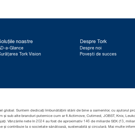
oluțiile noastre
Despre Tork
AD-a-Glance
Despre noi
urățarea Tork Vision
Povești de succes
el global. Suntem dedicați îmbunătățirii stării de bine a oamenilor, cu ajutorul pr
um și sub alte branduri puternice cum ar fi Actimove, Cutimed, JOBST, Knix, Leuko
ți. Vânzările nete în 2024 au fost de aproximativ 146 de miliarde SEK (13, mili
 și contribuie la o societate sănătoasă, sustenabilă și circulară. Mai multe informa