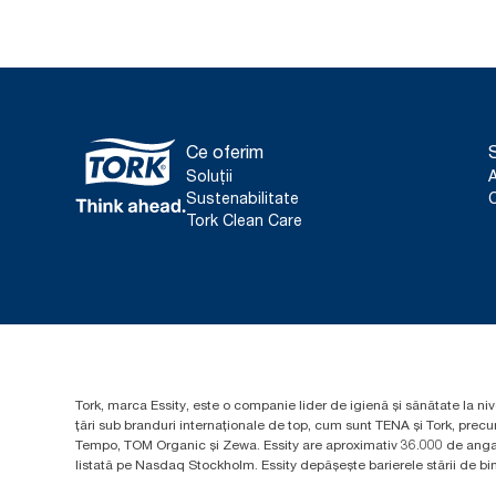
Ce oferim
S
Soluții
Sustenabilitate
C
Tork Clean Care
Tork, marca Essity, este o companie lider de igienă și sănătate la niv
țări sub branduri internaționale de top, cum sunt TENA și Tork, prec
Tempo, TOM Organic și Zewa. Essity are aproximativ 36.000 de angaja
listată pe Nasdaq Stockholm. Essity depășește barierele stării de bine