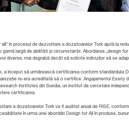
or all” în procesul de dezvoltare a dozatoarelor Tork ajută la redu
u o gamă largă de abilități și circumstanțe. Abordarea „design for
voi diverse, mai degrabă decât să solicite indivizilor să se adap
k, a început să urmărească certificarea conform standardului De
anizație nu era acreditată să o certifice. Angajamentul Essity d
 Research Institutes din Suedia, un institut de cercetare independ
ofere certificarea.
ltare a dozatoarelor Tork va fi auditat anual de RISE, conform 
sibilitate în urma unei abordări Design for All în produse, bunuri