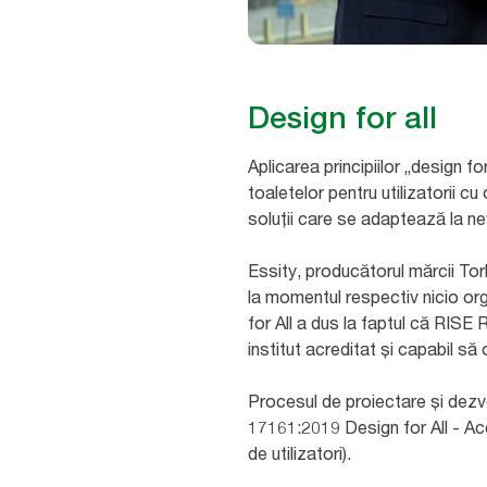
Design for all
Aplicarea principiilor „design f
toaletelor pentru utilizatorii c
soluții care se adaptează la ne
Essity, producătorul mărcii Tor
la momentul respectiv nicio org
for All a dus la faptul că RISE
institut acreditat și capabil să 
Procesul de proiectare și dezvo
17161:2019 Design for All - Acce
de utilizatori). ​