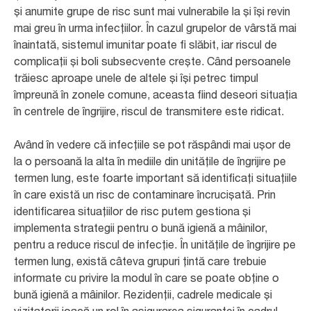
și anumite grupe de risc sunt mai vulnerabile la și își revin
mai greu în urma infecțiilor. În cazul grupelor de vârstă mai
înaintată, sistemul imunitar poate fi slăbit, iar riscul de
complicații și boli subsecvente crește. Când persoanele
trăiesc aproape unele de altele și își petrec timpul
împreună în zonele comune, aceasta fiind deseori situația
în centrele de îngrijire, riscul de transmitere este ridicat.
Având în vedere că infecțiile se pot răspândi mai ușor de
la o persoană la alta în mediile din unitățile de îngrijire pe
termen lung, este foarte important să identificați situațiile
în care există un risc de contaminare încrucișată. Prin
identificarea situațiilor de risc putem gestiona și
implementa strategii pentru o bună igienă a mâinilor,
pentru a reduce riscul de infecție. În unitățile de îngrijire pe
termen lung, există câteva grupuri țintă care trebuie
informate cu privire la modul în care se poate obține o
bună igienă a mâinilor. Rezidenții, cadrele medicale și