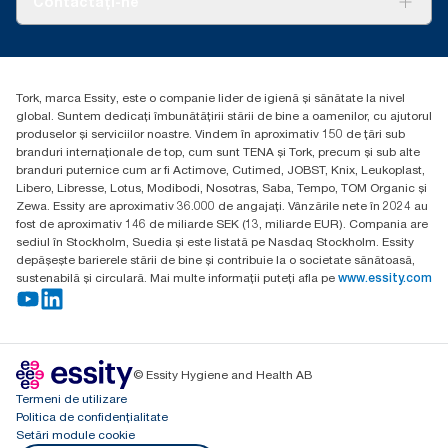
Contactați-ne
Povești de succes
torkcontact@essity.com
Essity Hungary Kft. Professional Hygiene
H-1021 Budapest
Tork, marca Essity, este o companie lider de igienă și sănătate la nivel
Budakeszi út 51.
global. Suntem dedicați îmbunătățirii stării de bine a oamenilor, cu ajutorul
produselor și serviciilor noastre. Vindem în aproximativ 150 de țări sub
branduri internaționale de top, cum sunt TENA și Tork, precum și sub alte
branduri puternice cum ar fi Actimove, Cutimed, JOBST, Knix, Leukoplast,
Libero, Libresse, Lotus, Modibodi, Nosotras, Saba, Tempo, TOM Organic și
Zewa. Essity are aproximativ 36.000 de angajați. Vânzările nete în 2024 au
fost de aproximativ 146 de miliarde SEK (13, miliarde EUR). Compania are
sediul în Stockholm, Suedia și este listată pe Nasdaq Stockholm. Essity
depășește barierele stării de bine și contribuie la o societate sănătoasă,
sustenabilă și circulară. Mai multe informații puteți afla pe
www.essity.com
© Essity Hygiene and Health AB
Termeni de utilizare
Politica de confidențialitate
Setări module cookie