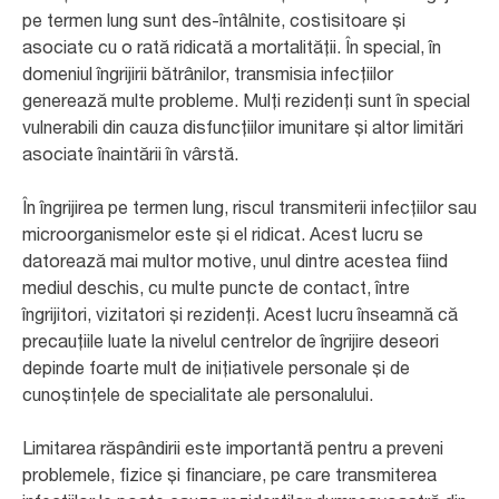
pe termen lung sunt des-întâlnite, costisitoare și
asociate cu o rată ridicată a mortalității. În special, în
domeniul îngrijirii bătrânilor, transmisia infecțiilor
generează multe probleme. Mulți rezidenți sunt în special
vulnerabili din cauza disfuncțiilor imunitare și altor limitări
asociate înaintării în vârstă.
În îngrijirea pe termen lung, riscul transmiterii infecțiilor sau
microorganismelor este și el ridicat. Acest lucru se
datorează mai multor motive, unul dintre acestea fiind
mediul deschis, cu multe puncte de contact, între
îngrijitori, vizitatori și rezidenți. Acest lucru înseamnă că
precauțiile luate la nivelul centrelor de îngrijire deseori
depinde foarte mult de inițiativele personale și de
cunoștințele de specialitate ale personalului.
Limitarea răspândirii este importantă pentru a preveni
problemele, fizice și financiare, pe care transmiterea