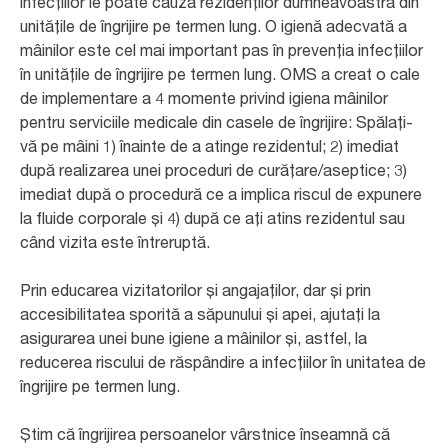
infecțiilor le poate cauza rezidenților dumneavoastră din
unitățile de îngrijire pe termen lung. O igienă adecvată a
mâinilor este cel mai important pas în prevenția infecțiilor
în unitățile de îngrijire pe termen lung. OMS a creat o cale
de implementare a 4 momente privind igiena mâinilor
pentru serviciile medicale din casele de îngrijire: Spălați-
vă pe mâini 1) înainte de a atinge rezidentul; 2) imediat
după realizarea unei proceduri de curățare/aseptice; 3)
imediat după o procedură ce a implica riscul de expunere
la fluide corporale și 4) după ce ați atins rezidentul sau
când vizita este întreruptă.
Prin educarea vizitatorilor și angajaților, dar și prin
accesibilitatea sporită a săpunului și apei, ajutați la
asigurarea unei bune igiene a mâinilor și, astfel, la
reducerea riscului de răspândire a infecțiilor în unitatea de
îngrijire pe termen lung.
Știm că îngrijirea persoanelor vârstnice înseamnă că