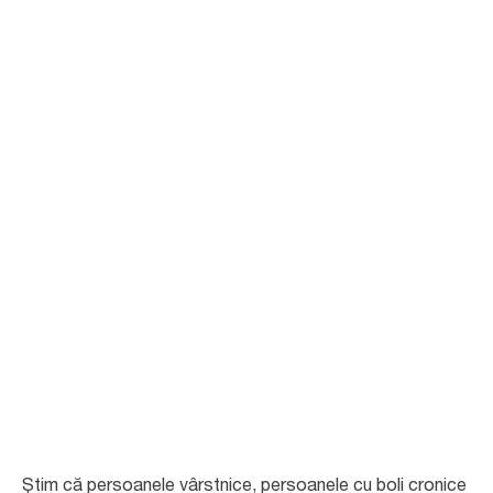
Controlul
infecțiilor în
unitățile de
îngrijire pe termen
lung
În unitățile de îngrijire pe termen lung, limitarea transmiterii infecțiilor
este importantă. În articolele de mai jos puteți citi despre cum puteți
identifica și evita situațiile de risc.
Știm că persoanele vârstnice, persoanele cu boli cronice