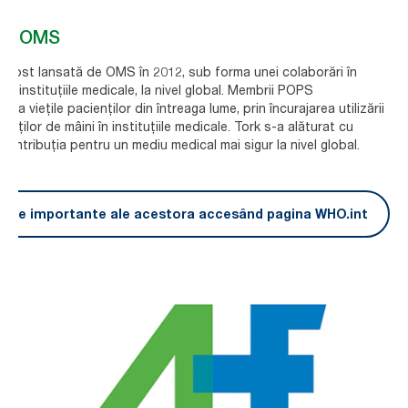
S a OMS
) a fost lansată de OMS în 2012, sub forma unei colaborări în
in instituțiile medicale, la nivel global. Membrii POPS
lva viețile pacienților din întreaga lume, prin încurajarea utilizării
ților de mâini în instituțiile medicale. Tork s-a alăturat cu
contribuția pentru un mediu medical mai sigur la nivel global.
tatele importante ale acestora accesând pagina WHO.int