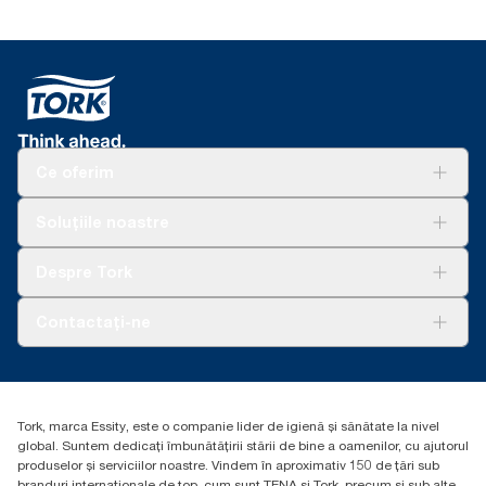
Ce oferim
Soluții
Soluțiile noastre
Sustenabilitate
Tork Clean Care
AD-a-Glance
Despre Tork
Curățarea Tork Vision
Despre noi
Contactați-ne
Povești de succes
torkcontact@essity.com
Essity Hungary Kft. Professional Hygiene
H-1021 Budapest
Tork, marca Essity, este o companie lider de igienă și sănătate la nivel
Budakeszi út 51.
global. Suntem dedicați îmbunătățirii stării de bine a oamenilor, cu ajutorul
produselor și serviciilor noastre. Vindem în aproximativ 150 de țări sub
branduri internaționale de top, cum sunt TENA și Tork, precum și sub alte