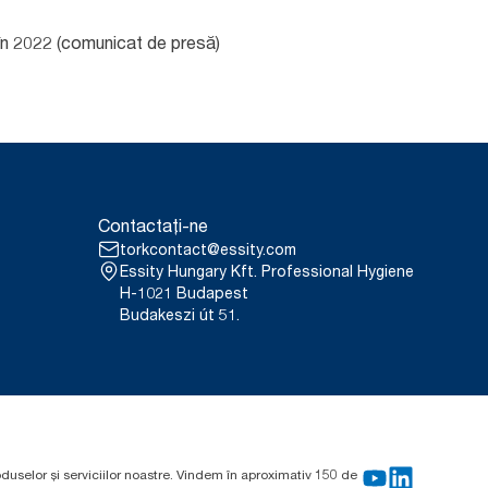
 în 2022 (comunicat de presă)
Contactați-ne
torkcontact@essity.com
Essity Hungary Kft. Professional Hygiene
H-1021 Budapest
Budakeszi út 51.
oduselor și serviciilor noastre. Vindem în aproximativ 150 de