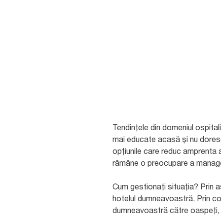
Tendințele din domeniul ospitali
mai educate acasă și nu doresc 
opțiunile care reduc amprenta a
rămâne o preocupare a manageril
Cum gestionați situația? Prin a
hotelul dumneavoastră. Prin com
dumneavoastră către oaspeți, ac