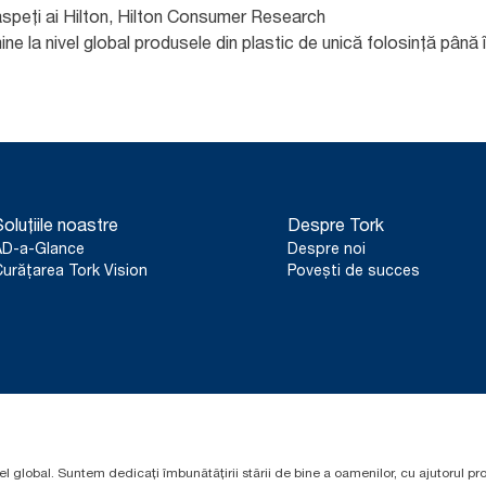
speți ai Hilton, Hilton Consumer Research
ne la nivel global produsele din plastic de unică folosință până
oluțiile noastre
Despre Tork
AD-a-Glance
Despre noi
urățarea Tork Vision
Povești de succes
el global. Suntem dedicați îmbunătățirii stării de bine a oamenilor, cu ajutorul pr