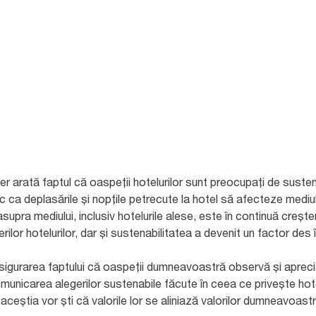
er arată faptul că oaspeții hotelurilor sunt preocupați de sustena
ca deplasările și nopțile petrecute la hotel să afecteze mediul 
supra mediului, inclusiv hotelurile alese, este în continuă creșt
or hotelurilor, dar și sustenabilitatea a devenit un factor des î
sigurarea faptului că oaspeții dumneavoastră observă și aprecia
unicarea alegerilor sustenabile făcute în ceea ce privește hotel
eștia vor ști că valorile lor se aliniază valorilor dumneavoastr