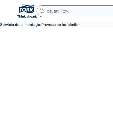
/
Serviciu de alimentație
Provocarea hotelurilor
Hoteluri
Sustenabilitatea și experiența o
merg mână în mână