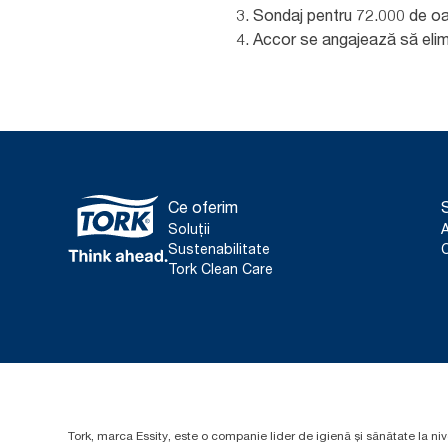
vă ajutăm să vă dezvolți afacerea.
Sondaj pentru 72.000 de oa
Accor se angajează să elimi
Contactați-ne
Ce oferim
S
Soluții
Sustenabilitate
C
Tork Clean Care
Tork, marca Essity, este o companie lider de igienă și sănătate la niv