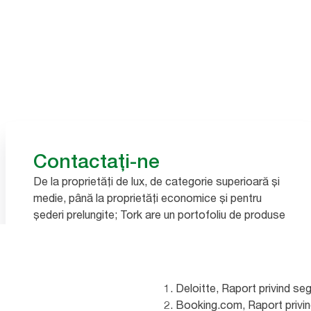
Contactați-ne
De la proprietăți de lux, de categorie superioară și
medie, până la proprietăți economice și pentru
șederi prelungite; Tork are un portofoliu de produse
variat pentru a vă ajuta să îmbunătățiți experiențele
oaspeților. Suita produselor noastre include soluții
de reducere a risipei și consumului și rezerve
certificate de terți, provenite din surse sustenabile,
Deloitte, Raport privind se
100% reciclabile și biodegradabile.Permiteți-ne să
Booking.com, Raport privind