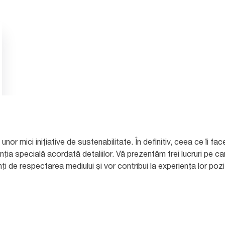
 unor mici inițiative de sustenabilitate. În definitiv, ceea ce îi
a specială acordată detaliilor. Vă prezentăm trei lucruri pe care
i de respectarea mediului și vor contribui la experiența lor pozi