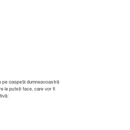
 face pe oaspeții dumneavoastră
 le puteți face, care vor fi
tivă: