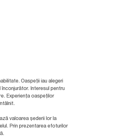
bilitate. Oaspeții iau alegeri
înconjurător. Interesul pentru
ere. Experiența oaspeților
ntâlnit.
ză valoarea șederii lor la
ul. Prin prezentarea efoturilor
ă.