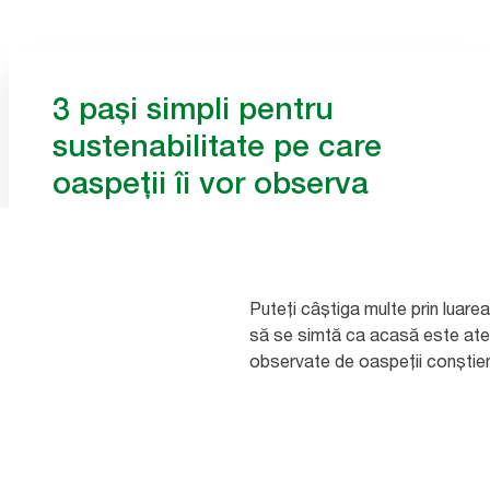
3 pași simpli pentru
sustenabilitate pe care
oaspeții îi vor observa
Puteți câștiga multe prin luarea unor mici inițiative
de sustenabilitate. În definitiv, ceea ce îi face pe
oaspeții dumneavoastră să se simtă ca acasă
este atenția specială acordată detaliilor.
Puteți câștiga multe prin luarea
să se simtă ca acasă este atenți
observate de oaspeții conștienț