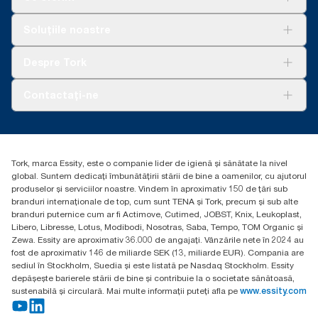
Soluții
Soluțiile noastre
Sustenabilitate
Tork Clean Care
AD-a-Glance
Despre Tork
Curățarea Tork Vision
Despre noi
Contactați-ne
Povești de succes
torkcontact@essity.com
Essity Hungary Kft. Professional Hygiene
H-1021 Budapest
Tork, marca Essity, este o companie lider de igienă și sănătate la nivel
Budakeszi út 51.
global. Suntem dedicați îmbunătățirii stării de bine a oamenilor, cu ajutorul
produselor și serviciilor noastre. Vindem în aproximativ 150 de țări sub
branduri internaționale de top, cum sunt TENA și Tork, precum și sub alte
branduri puternice cum ar fi Actimove, Cutimed, JOBST, Knix, Leukoplast,
Libero, Libresse, Lotus, Modibodi, Nosotras, Saba, Tempo, TOM Organic și
Zewa. Essity are aproximativ 36.000 de angajați. Vânzările nete în 2024 au
fost de aproximativ 146 de miliarde SEK (13, miliarde EUR). Compania are
sediul în Stockholm, Suedia și este listată pe Nasdaq Stockholm. Essity
depășește barierele stării de bine și contribuie la o societate sănătoasă,
sustenabilă și circulară. Mai multe informații puteți afla pe
www.essity.com