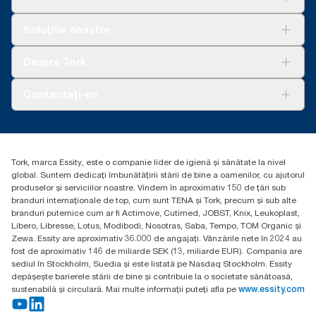
Soluții
Soluțiile noastre
Sustenabilitate
Tork Clean Care
AD-a-Glance
Despre Tork
Curățarea Tork Vision
Despre noi
Contactați-ne
Povești de succes
torkcontact@essity.com
Essity Hungary Kft. Professional Hygiene
H-1021 Budapest
Tork, marca Essity, este o companie lider de igienă și sănătate la nivel
Budakeszi út 51.
global. Suntem dedicați îmbunătățirii stării de bine a oamenilor, cu ajutorul
produselor și serviciilor noastre. Vindem în aproximativ 150 de țări sub
branduri internaționale de top, cum sunt TENA și Tork, precum și sub alte
branduri puternice cum ar fi Actimove, Cutimed, JOBST, Knix, Leukoplast,
Libero, Libresse, Lotus, Modibodi, Nosotras, Saba, Tempo, TOM Organic și
Zewa. Essity are aproximativ 36.000 de angajați. Vânzările nete în 2024 au
fost de aproximativ 146 de miliarde SEK (13, miliarde EUR). Compania are
sediul în Stockholm, Suedia și este listată pe Nasdaq Stockholm. Essity
depășește barierele stării de bine și contribuie la o societate sănătoasă,
sustenabilă și circulară. Mai multe informații puteți afla pe
www.essity.com