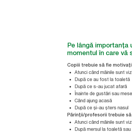
Pe lângă importanța un
momentul în care vă 
Copiii trebuie să fie motivaț
Atunci când mâinile sunt viz
După ce au fost la toaletă
După ce s-au jucat afară
Înainte de gustări sau mes
Când ajung acasă
După ce și-au șters nasul
Părinții/profesorii trebuie s
Atunci când mâinile sunt viz
După mersul la toaletă sau 