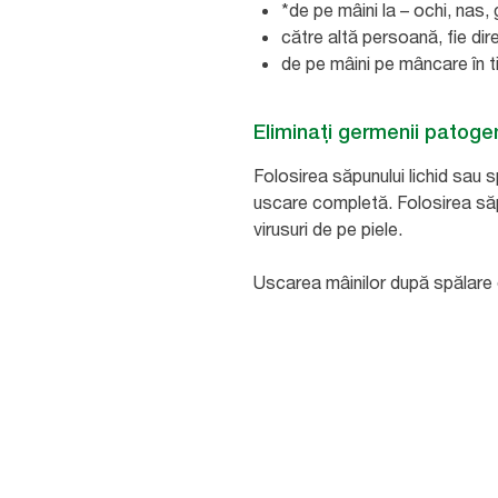
*de pe mâini la – ochi, nas,
către altă persoană, fie di
de pe mâini pe mâncare în t
Eliminați germenii patoge
Folosirea săpunului lichid sau
uscare completă. Folosirea săp
virusuri de pe piele.
Uscarea mâinilor după spălare e