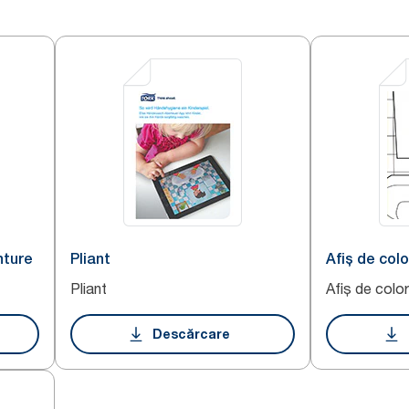
nture
Pliant
Afiș de col
Pliant
Afiș de colo
Descărcare