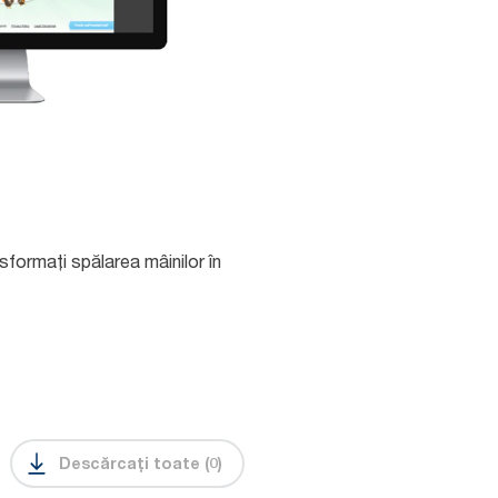
nsformați spălarea mâinilor în
Descărcați toate
(
0
)