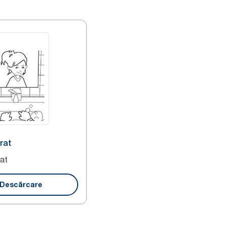
orat
rat
Descărcare