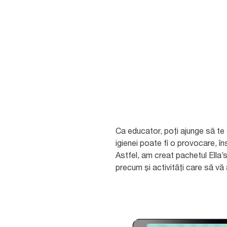
Zi de zi, la grădiniţă se desf
activităţi, iar găsirea timpului
şi supravegherea igienei mâinil
Ca educator, poţi ajunge să te s
igienei poate fi o provocare, în
Astfel, am creat pachetul Ella’
precum şi activităţi care să vă 