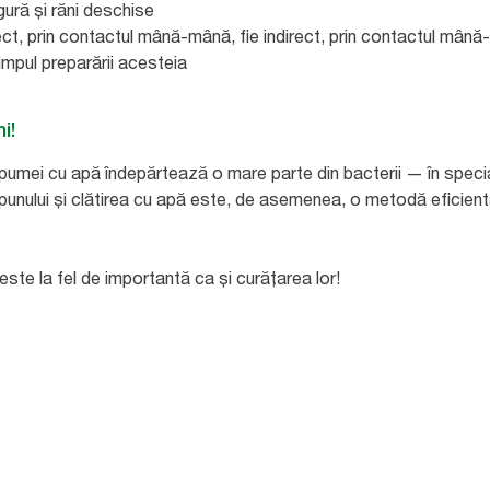
 gură și răni deschise
rect, prin contactul mână-mână, fie indirect, prin contactul mâ
impul preparării acesteia
ni!
 spumei cu apă îndepărtează o mare parte din bacterii — în spec
unului și clătirea cu apă este, de asemenea, o metodă eficien
ste la fel de importantă ca și curățarea lor!