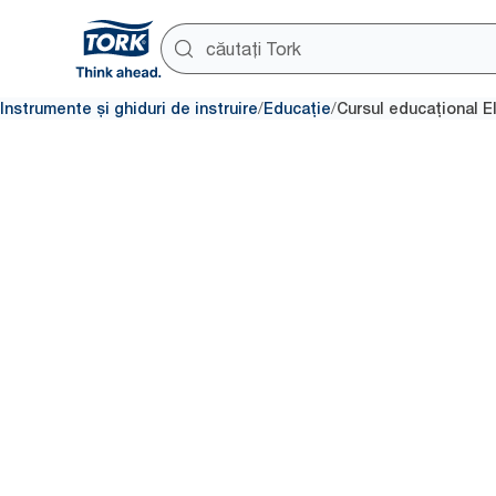
/
/
Instrumente și ghiduri de instruire
Educație
Cursul educațional E
Inspirație 
motivație l
Hand Was
School