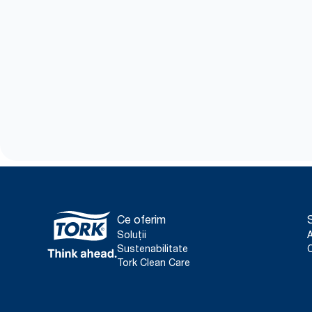
Ce oferim
S
Soluții
Sustenabilitate
C
Tork Clean Care