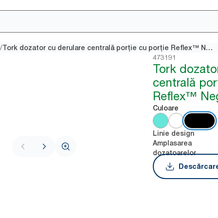
/
Tork dozator cu derulare centrală porție cu porție Reflex™ Negru M4
473191
Tork dozato
centrală por
Reflex™ Ne
Culoare
Linie design
Amplasarea
dozatoarelor
Descărcare