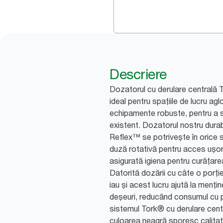
Descriere
Dozatorul cu derulare centrală
ideal pentru spațiile de lucru a
echipamente robuste, pentru a se
existent. Dozatorul nostru durab
Reflex™ se potrivește în orice 
duză rotativă pentru acces ușor 
asigurată igiena pentru curățarea
Datorită dozării cu câte o porție
iau și acest lucru ajută la mențin
deșeuri, reducând consumul cu 
sistemul Tork® cu derulare centr
culoarea neagră sporesc calitate