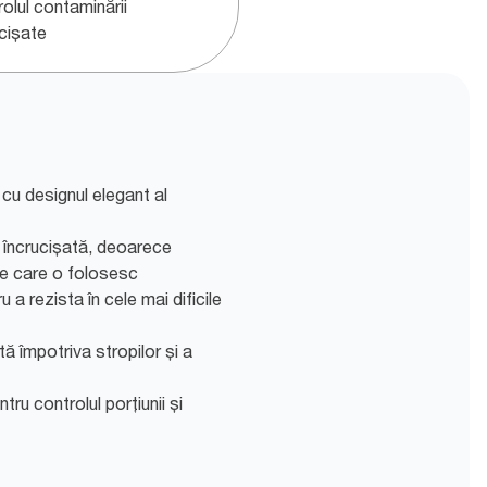
olul contaminării
ucișate
 cu designul elegant al
 încrucișată, deoarece
 pe care o folosesc
a rezista în cele mai dificile
ă împotriva stropilor și a
tru controlul porțiunii și