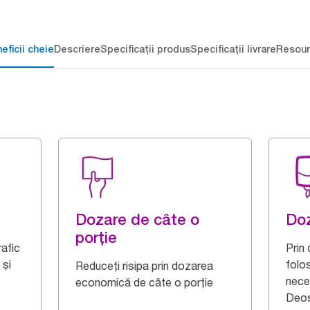
eficii cheie
Descriere
Specificații produs
Specificații livrare
Resour
Dozare de câte o
Doz
porție
rafic
Prin
 și
folo
Reduceți risipa prin dozarea
nece
economică de câte o porție
Deos