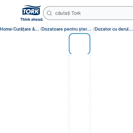
/
/
/
Home
Curățare & ștergere
Dozatoare pentru ștergere și curățare
Dozator cu derulare centrală
1 of 6