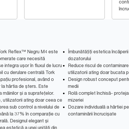
contr
încr
 Tork Reflex™ Negru M4 este
Îmbunătățiți estetica încăperii
glomerate care necesită
dozatorului
 integra ușor în fluxul de lucru
Reduce riscul de contaminare
il cu derulare centrală Tork
utilizatorii ating doar bucata
spațiu profesional, având o
Design robust conceput pentru 
la hârtia de șters. Este
medii
 mâinilor și a suprafețelor.
Rolă complet închisă- protejat
, utilizatorii ating doar ceea ce
mizeriei
erea sub control a nivelului de
Dozare individuală a hârtiei pen
până la 37% în comparație cu
contaminării încrucișate
ală. Designul elegant și
a estetică a unei unități din