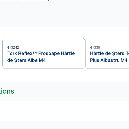
473242
473391
Tork Reflex™ Prosoape Hârtie
Hârtie de Șters 
de Șters Albe M4
Plus Albastru M4
tions