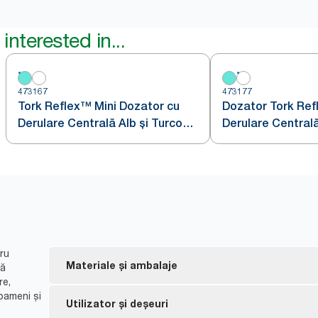
interested in...
473167
473177
Tork Reflex™ Mini Dozator cu
Dozator Tork Ref
Derulare Centrală Alb și Turcoaz
Derulare Central
M3
ru
Materiale și ambalaje
să
re,
oameni și
Etichetat FSC® - fabricat din fibre obținute în mo
Utilizator și deșeuri