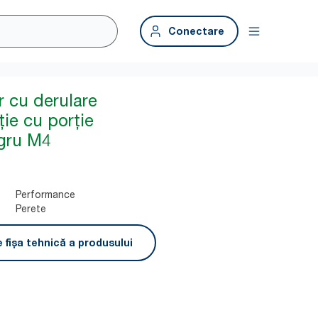
Conectare
r cu derulare
ție cu porție
gru M4
Performance
Perete
 fișa tehnică a produsului