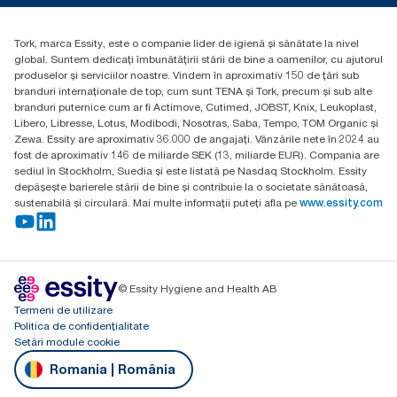
Essity Hungary Kft. Professional Hygiene
H-1021 Budapest
Tork, marca Essity, este o companie lider de igienă și sănătate la nivel
Budakeszi út 51.
global. Suntem dedicați îmbunătățirii stării de bine a oamenilor, cu ajutorul
produselor și serviciilor noastre. Vindem în aproximativ 150 de țări sub
branduri internaționale de top, cum sunt TENA și Tork, precum și sub alte
branduri puternice cum ar fi Actimove, Cutimed, JOBST, Knix, Leukoplast,
Libero, Libresse, Lotus, Modibodi, Nosotras, Saba, Tempo, TOM Organic și
Zewa. Essity are aproximativ 36.000 de angajați. Vânzările nete în 2024 au
fost de aproximativ 146 de miliarde SEK (13, miliarde EUR). Compania are
sediul în Stockholm, Suedia și este listată pe Nasdaq Stockholm. Essity
depășește barierele stării de bine și contribuie la o societate sănătoasă,
sustenabilă și circulară. Mai multe informații puteți afla pe
www.essity.com
© Essity Hygiene and Health AB
Termeni de utilizare
Politica de confidențialitate
Setări module cookie
Romania | România