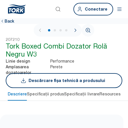
Conectare
Back
1 / 4
207210
Tork Boxed Combi Dozator Rolă
Negru W3
Performance
Linie design
Perete
Amplasarea
dozatoarelor
Descărcare fișa tehnică a produsului
Descriere
Specificații produs
Specificații livrare
Resources