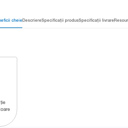
eficii cheie
Descriere
Specificații produs
Specificații livrare
Resour
ție
toare