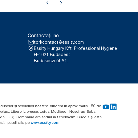
Contactați-ne
torkcontact@essity.com
Essity Hungary Kft. Professional Hygiene
H-1021 Budapest
Budakeszi út 51.
oduselor și serviciilor noastre. Vindem în aproximativ 150 de
plast, Libero, Libresse, Lotus, Modibodi, Nosotras, Saba,
arde EUR). Compania are sediul în Stockholm, Suedia și este
ții puteți afla pe
www.essity.com