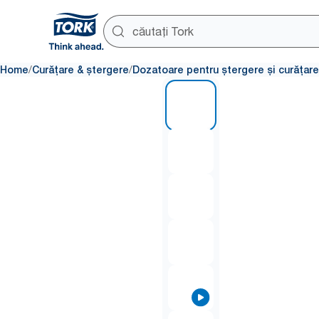
/
/
Home
Curățare & ștergere
Dozatoare pentru ștergere și curățare
1 of 8