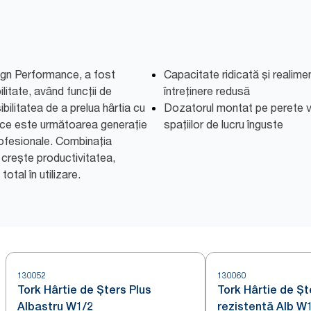
ign Performance, a fost
Capacitate ridicată și realim
ilitate, având funcții de
întreținere redusă
bilitatea de a prelua hârtia cu
Dozatorul montat pe perete v
ce este următoarea generație
spațiilor de lucru înguste
ofesionale. Combinația
 crește productivitatea,
otal în utilizare.
130052
130060
Tork Hârtie de Șters Plus
Tork Hârtie de Șt
Albastru W1/2
rezistentă Alb W