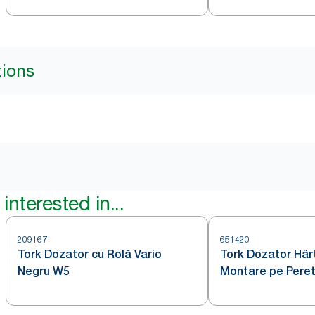
tions
interested in...
209167
651420
Tork Dozator cu Rolă Vario
Tork Dozator Hârtie de Șters cu
Negru W5
Montare pe Peret
Spațiu de Spălare
W6