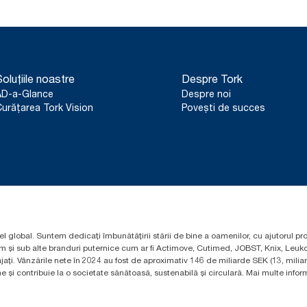
oluțiile noastre
Despre Tork
AD-a-Glance
Despre noi
urățarea Tork Vision
Povești de succes
el global. Suntem dedicați îmbunătățirii stării de bine a oamenilor, cu ajutorul pr
um și sub alte branduri puternice cum ar fi Actimove, Cutimed, JOBST, Knix, Leuko
ți. Vânzările nete în 2024 au fost de aproximativ 146 de miliarde SEK (13, mili
 și contribuie la o societate sănătoasă, sustenabilă și circulară. Mai multe informa