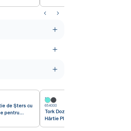
654000
6
Tork Dozator de Lavete de
e pentru
Hârtie Pliate Alb și Turcoaz W4
 Alb și Turcoaz