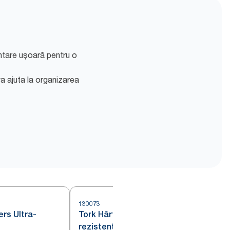
entare ușoară pentru o
a ajuta la organizarea
130073
1
ers Ultra-
Tork Hârtie de Șters Ultra-
1
rezistentă Albastru W1/2/3