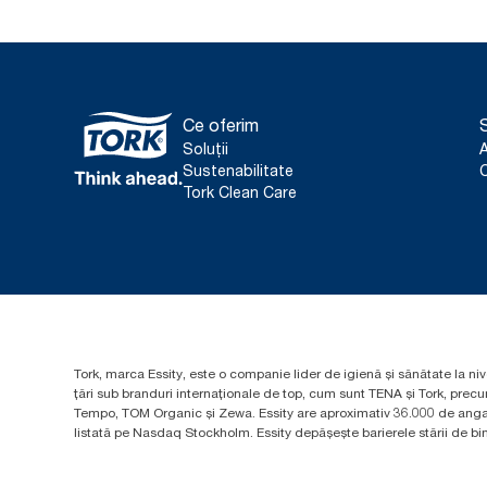
Ce oferim
S
Soluții
Sustenabilitate
C
Tork Clean Care
Tork, marca Essity, este o companie lider de igienă și sănătate la niv
țări sub branduri internaționale de top, cum sunt TENA și Tork, prec
Tempo, TOM Organic și Zewa. Essity are aproximativ 36.000 de angaja
listată pe Nasdaq Stockholm. Essity depășește barierele stării de bine