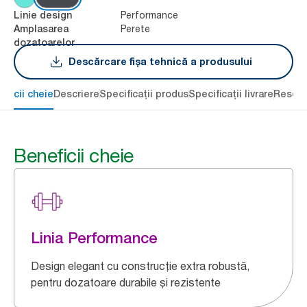
Performance
Linie design
Perete
Amplasarea
dozatoarelor
Descărcare fișa tehnică a produsului
eficii cheie
Descriere
Specificații produs
Specificații livrare
Resour
Beneficii cheie
Linia Performance
Design elegant cu construcție extra robustă,
pentru dozatoare durabile și rezistente