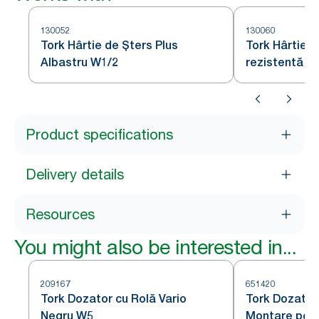
130052
130060
Tork Hârtie de Șters Plus
Tork Hârtie d
Albastru W1/2
rezistentă A
Product specifications
Delivery details
Resources
You might also be interested in...
209167
651420
Tork Dozator cu Rolă Vario
Tork Dozator Hârtie de Șters cu
Negru W5
Montare pe P