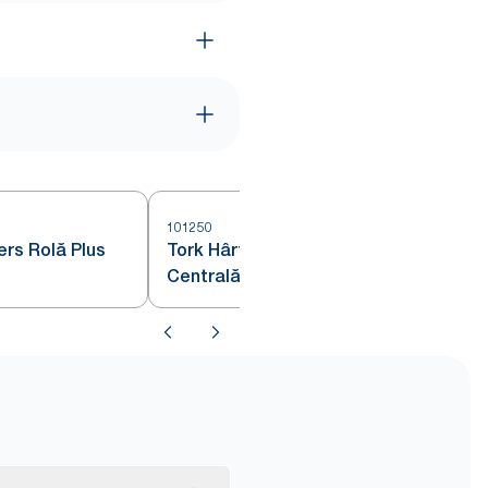
101250
1
ers Rolă Plus
Tork Hârtie de Șters cu Derulare
Centrală Plus Alb M2