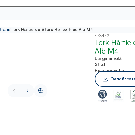
/
trală
Tork Hârtie de Șters Reflex Plus Alb M4
473472
Tork Hârtie 
Alb M4
Lungime rolă
Strat
Role per cutie
Descărcare