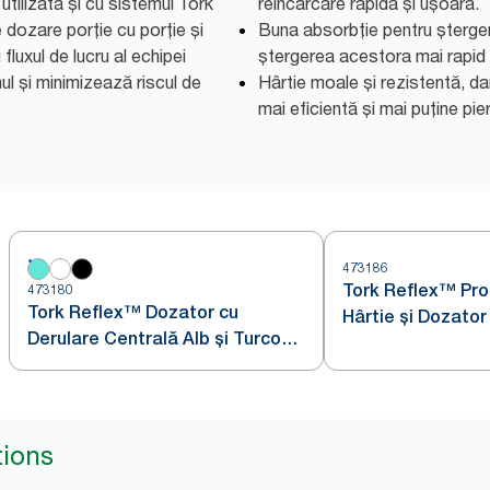
 utilizată și cu sistemul Tork
reîncărcare rapidă și ușoară.
dozare porție cu porție și
Buna absorbție pentru ștergere
fluxul de lucru al echipei
ștergerea acestora mai rapid
 și minimizează riscul de
Hârtie moale și rezistentă, d
mai eficientă și mai puține pie
473186
Tork Reflex™ Pro
473180
Tork Reflex™ Dozator cu
Hârtie și Dozator
Derulare Centrală Alb și Turcoaz
Centrală Alb și 
M4
tions