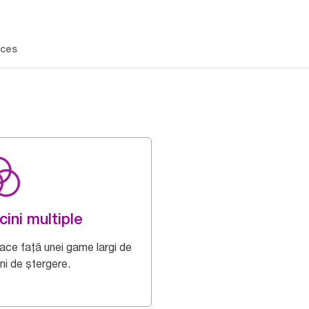
ces
cini multiple
face față unei game largi de
ni de ștergere.