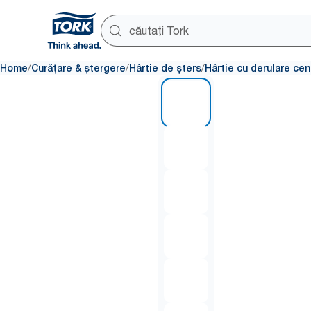
/
/
/
Home
Curățare & ștergere
Hârtie de șters
Hârtie cu derulare cen
1 of 6