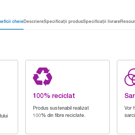
eficii cheie
Descriere
Specificații produs
Specificații livrare
Resour
100% reciclat
Sar
Produs sustenabil realizat
Vor 
100% din fibre reciclate.
sarci
ului