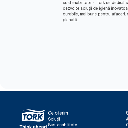
sustenabilitate - Tork se dedică 
dezvolte soluții de igienă inovatoa
durabile, mai bune pentru afaceri, 
planetă.
Ce oferim
S
Soluții
Sustenabilitate
C