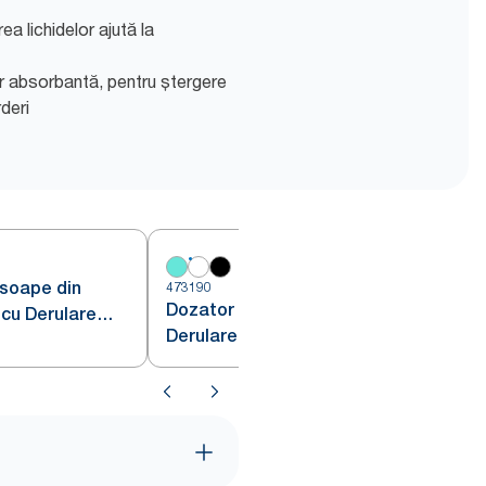
a lichidelor ajută la
ar absorbantă, pentru ștergere
rderi
soape din
473190
4
Dozator Tork Reflex™ cu
 cu Derulare
Derulare Centrală Alb M4
Turcoaz M4