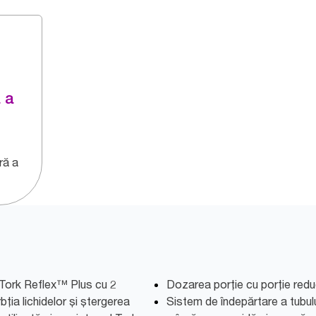
 a
ră a
 Tork Reflex™ Plus cu 2
Dozarea porție cu porție red
bția lichidelor și ștergerea
Sistem de îndepărtare a tubu