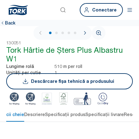
Conectare
Back
1 / 5
130051
Tork Hârtie de Șters Plus Albastru
W1
510 m per roll
Lungime rolă
1
Unități per cutie
Descărcare fișa tehnică a produsului
eficii cheie
Descriere
Specificații produs
Specificații livrare
Resour