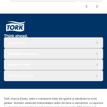
Ce oferim
Soluții
Soluțiile noastre
Sustenabilitate
Tork Clean Care
AD-a-Glance
Despre Tork
Curățarea Tork Vision
Despre noi
Contactați-ne
Povești de succes
torkcontact@essity.com
Essity Hungary Kft. Professional Hygiene
H-1021 Budapest
Tork, marca Essity, este o companie lider de igienă și sănătate la nivel
Budakeszi út 51.
global. Suntem dedicați îmbunătățirii stării de bine a oamenilor, cu ajutorul