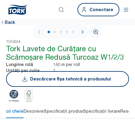
Conectare
Back
1 / 5
190494
Tork Lavete de Curățare cu
Scămoșare Redusă Turcoaz W1/2/3
180 m per roll
Lungime rolă
1
Unități per cutie
Descărcare fișa tehnică a produsului
eficii cheie
Descriere
Specificații produs
Specificații livrare
Resour