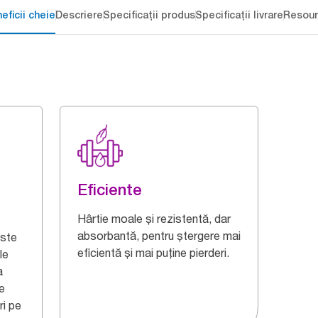
eficii cheie
Descriere
Specificații produs
Specificații livrare
Resour
Eficiente
Hârtie moale și rezistentă, dar
absorbantă, pentru ștergere mai
este
eficientă și mai puține pierderi.
le
a
re
ri pe