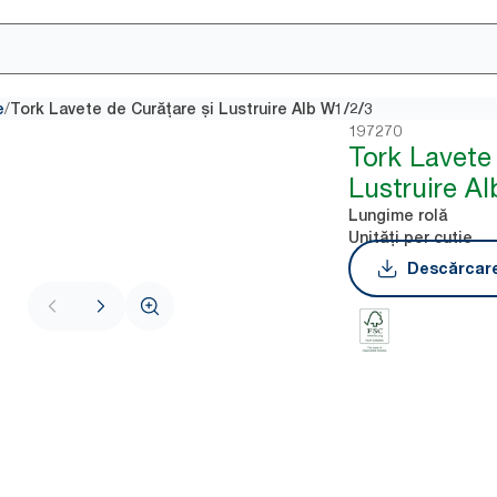
/
e
Tork Lavete de Curățare și Lustruire Alb W1/2/3
197270
Tork Lavete 
Lustruire A
Lungime rolă
Unități per cutie
Descărcare