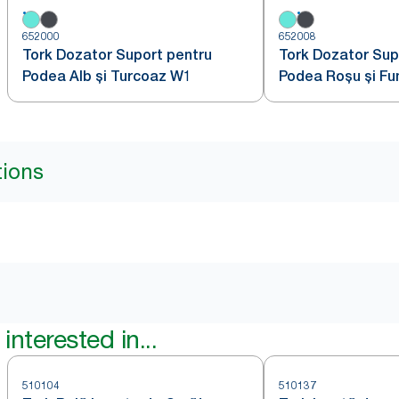
652000
652008
Tork Dozator Suport pentru
Tork Dozator Sup
Podea Alb și Turcoaz W1
Podea Roșu și Fu
tions
interested in...
510104
510137