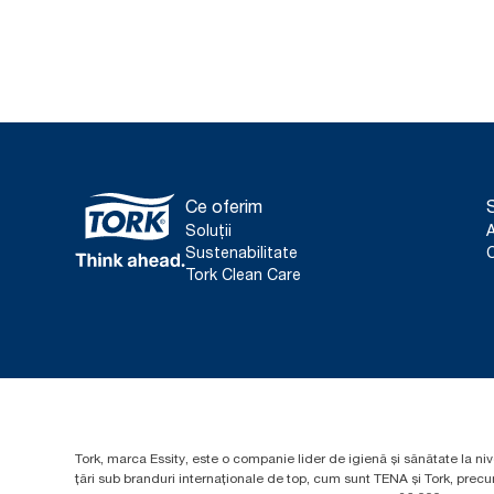
Ce oferim
S
Soluții
Sustenabilitate
C
Tork Clean Care
Tork, marca Essity, este o companie lider de igienă și sănătate la niv
țări sub branduri internaționale de top, cum sunt TENA și Tork, prec