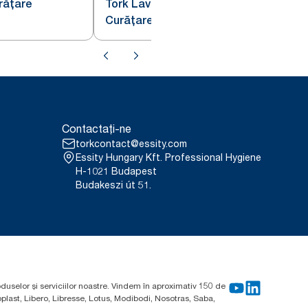
rățare
Tork Lavete Industriale pentru
Curățare Gri W1
Contactați-ne
torkcontact@essity.com
Essity Hungary Kft. Professional Hygiene
H-1021 Budapest
Budakeszi út 51.
oduselor și serviciilor noastre. Vindem în aproximativ 150 de
plast, Libero, Libresse, Lotus, Modibodi, Nosotras, Saba,