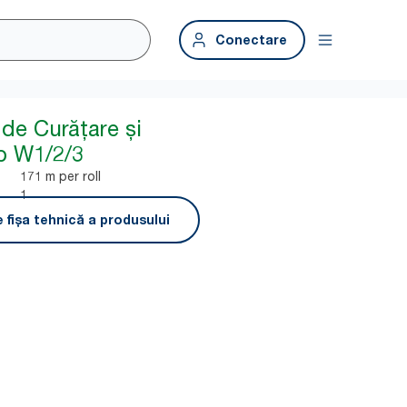
Conectare
de Curățare și
lb W1/2/3
171 m per roll
1
 fișa tehnică a produsului