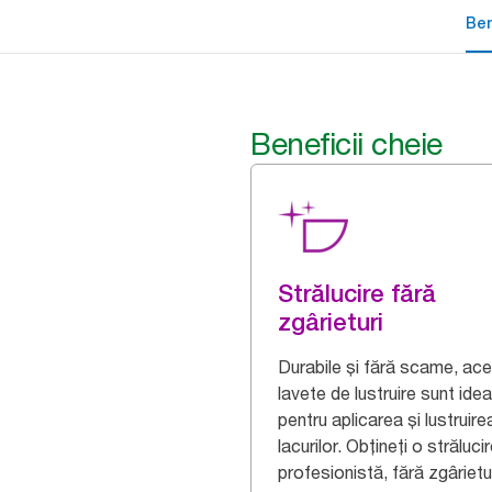
Ben
Beneficii cheie
Strălucire fără
zgârieturi
Durabile și fără scame, ac
lavete de lustruire sunt idea
pentru aplicarea și lustruire
lacurilor. Obțineți o străluci
profesionistă, fără zgârietu