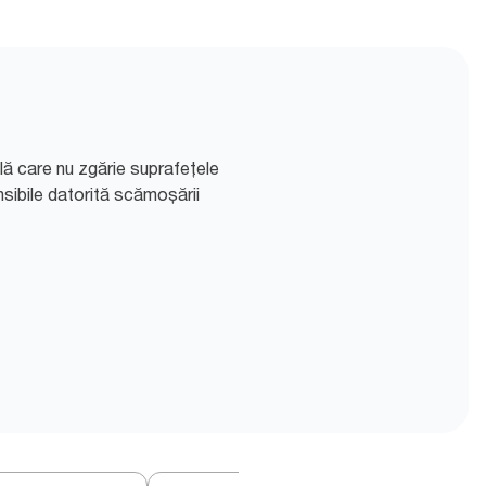
lă care nu zgărie suprafețele
sibile datorită scămoșării