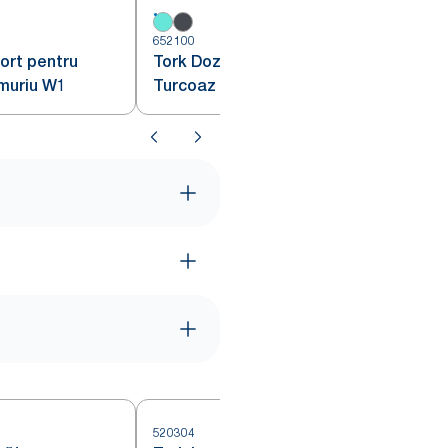
652100
6
ort pentru
Tork Dozator de Perete Alb și
muriu W1
Turcoaz W1
520304
5