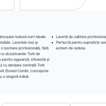
cămoșare redusă sunt ideale
Lavetă de calitate profesiona
nsibile. Lavetele moi și
Perfectă pentru suprafețe sen
 o lustruire profesională, fără
extrem de reduse
te cu dozatoarele Tork de
pentru siguranță, eficiență și
ul cu derulare centrală Tork
Tork Boxed Combi, concepute
cu o singură mână.