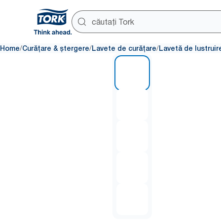
/
/
/
Home
Curățare & ștergere
Lavete de curățare
Lavetă de lustruir
1 of 5