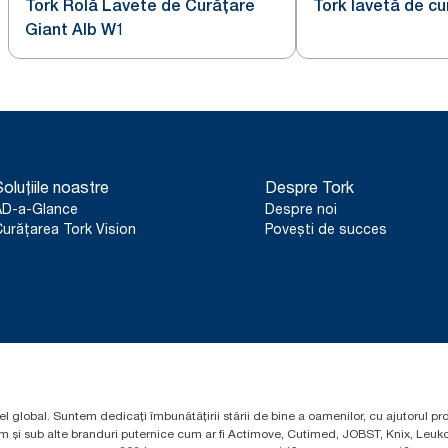
Tork Rolă Lavete de Curățare
Tork lavetă de cu
Giant Alb W1
oluțiile noastre
Despre Tork
AD-a-Glance
Despre noi
urățarea Tork Vision
Povești de succes
el global. Suntem dedicați îmbunătățirii stării de bine a oamenilor, cu ajutorul pr
um și sub alte branduri puternice cum ar fi Actimove, Cutimed, JOBST, Knix, Leuko