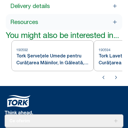
Delivery details
Resources
You might also be interested in...
190592
190594
Tork Șervețele Umede pentru
Tork Lavete
Curățarea Mâinilor, în Găleată,
Curățarea Sup
Alb W14
Găleată, Alb
Ce oferim