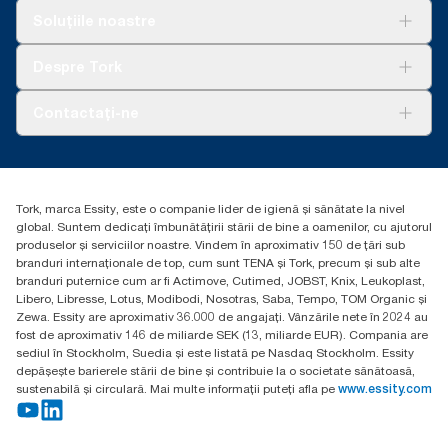
Soluții
Soluțiile noastre
Sustenabilitate
Tork Clean Care
AD-a-Glance
Despre Tork
Curățarea Tork Vision
Despre noi
Contactați-ne
Povești de succes
torkcontact@essity.com
Essity Hungary Kft. Professional Hygiene
H-1021 Budapest
Tork, marca Essity, este o companie lider de igienă și sănătate la nivel
Budakeszi út 51.
global. Suntem dedicați îmbunătățirii stării de bine a oamenilor, cu ajutorul
produselor și serviciilor noastre. Vindem în aproximativ 150 de țări sub
branduri internaționale de top, cum sunt TENA și Tork, precum și sub alte
branduri puternice cum ar fi Actimove, Cutimed, JOBST, Knix, Leukoplast,
Libero, Libresse, Lotus, Modibodi, Nosotras, Saba, Tempo, TOM Organic și
Zewa. Essity are aproximativ 36.000 de angajați. Vânzările nete în 2024 au
fost de aproximativ 146 de miliarde SEK (13, miliarde EUR). Compania are
sediul în Stockholm, Suedia și este listată pe Nasdaq Stockholm. Essity
depășește barierele stării de bine și contribuie la o societate sănătoasă,
sustenabilă și circulară. Mai multe informații puteți afla pe
www.essity.com