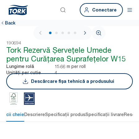
Conectare
Back
1 / 5
190694
Tork Rezervă Șervețele Umede
pentru Curățarea Suprafețelor W15
15.66 m per roll
Lungime rolă
4
Unități per cutie
Descărcare fișa tehnică a produsului
eficii cheie
Descriere
Specificații produs
Specificații livrare
Resour