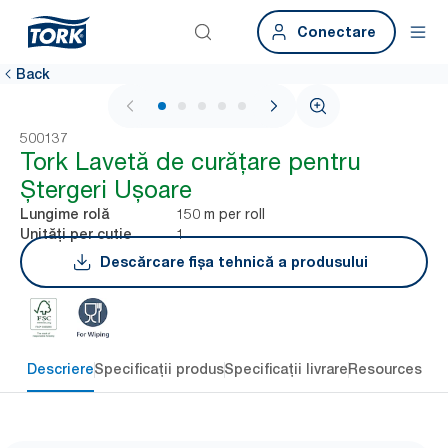
Conectare
Back
1 / 5
500137
Tork Lavetă de curățare pentru
Ștergeri Ușoare
150 m per roll
Lungime rolă
1
Unități per cutie
Descărcare fișa tehnică a produsului
Descriere
Specificații produs
Specificații livrare
Resources