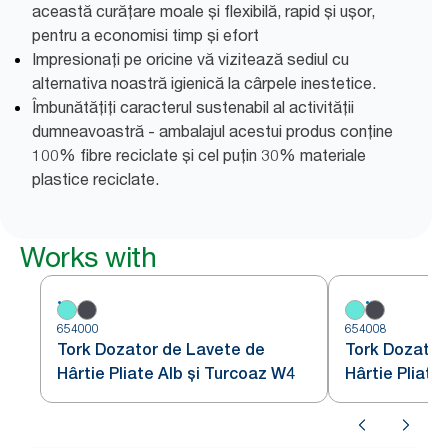
această curățare moale și flexibilă, rapid și ușor,
pentru a economisi timp și efort
Impresionați pe oricine vă vizitează sediul cu
alternativa noastră igienică la cârpele inestetice.
Îmbunătățiți caracterul sustenabil al activității
dumneavoastră - ambalajul acestui produs conține
100% fibre reciclate și cel puțin 30% materiale
plastice reciclate.
Works with
654000
654008
Tork Dozator de Lavete de
Tork Dozator
Hârtie Pliate Alb și Turcoaz W4
Hârtie Pliate