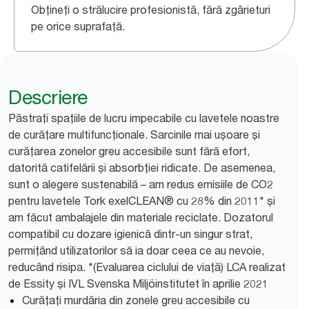
Obțineți o strălucire profesionistă, fără zgârieturi
pe orice suprafață.
Descriere
Păstrați spațiile de lucru impecabile cu lavetele noastre
de curățare multifuncționale. Sarcinile mai ușoare și
curățarea zonelor greu accesibile sunt fără efort,
datorită catifelării și absorbției ridicate. De asemenea,
sunt o alegere sustenabilă – am redus emisiile de CO2
pentru lavetele Tork exelCLEAN® cu 28% din 2011* și
am făcut ambalajele din materiale reciclate. Dozatorul
compatibil cu dozare igienică dintr-un singur strat,
permițând utilizatorilor să ia doar ceea ce au nevoie,
reducând risipa. *(Evaluarea ciclului de viață) LCA realizat
de Essity și IVL Svenska Miljöinstitutet în aprilie 2021
Curățați murdăria din zonele greu accesibile cu