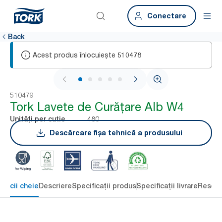
Conectare
Back
Acest produs înlocuiește
510478
1 / 5
510479
Tork Lavete de Curățare Alb W4
480
Unități per cutie
Descărcare fișa tehnică a produsului
eficii cheie
Descriere
Specificații produs
Specificații livrare
Resour