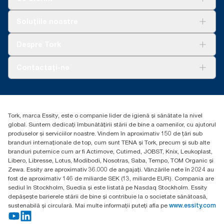
lavetele de curățate ultra-rezistente Tork.
**
Reprezintă gama de rezerve Tork exelCLEAN pentru Europa
*
comparativ cu cârpele.
per bucată. Pe baza evaluărilor ciclului de viață (LCA) revizuite
**
Soluții
Comparativ cu versiunea anterioară; calculat pe funt/kg/tonă
Soluțiile noastre
de terți, care acoperă toate nivelurile de calitate a rezervei.
de produs, 2021.
Sustenabilitate
*
Panel test conducted by Swerea Research Institute, Sweden,
Deoarece aceste date sunt o medie de sistem, nu sunt
Tork Clean Care
2014. Rental cloths, cotton rags and mixed rags were
AD-a-Glance
destinate să fie utilizate în raportarea carbonului pentru anumite
Despre Tork
compared to Tork Heavy-Duty Cleaning Cloths
articole și consum..
Curățarea Tork Vision
Despre noi
Contactați-ne
Povești de succes
torkcontact@essity.com
Essity Hungary Kft. Professional Hygiene
H-1021 Budapest
Tork, marca Essity, este o companie lider de igienă și sănătate la nivel
Budakeszi út 51.
global. Suntem dedicați îmbunătățirii stării de bine a oamenilor, cu ajutorul
produselor și serviciilor noastre. Vindem în aproximativ 150 de țări sub
branduri internaționale de top, cum sunt TENA și Tork, precum și sub alte
branduri puternice cum ar fi Actimove, Cutimed, JOBST, Knix, Leukoplast,
Libero, Libresse, Lotus, Modibodi, Nosotras, Saba, Tempo, TOM Organic și
Zewa. Essity are aproximativ 36.000 de angajați. Vânzările nete în 2024 au
fost de aproximativ 146 de miliarde SEK (13, miliarde EUR). Compania are
sediul în Stockholm, Suedia și este listată pe Nasdaq Stockholm. Essity
depășește barierele stării de bine și contribuie la o societate sănătoasă,
sustenabilă și circulară. Mai multe informații puteți afla pe
www.essity.com