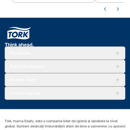
Ce oferim
Soluții
Soluțiile noastre
Sustenabilitate
Tork Clean Care
AD-a-Glance
Despre Tork
Curățarea Tork Vision
Despre noi
Contactați-ne
Povești de succes
torkcontact@essity.com
Essity Hungary Kft. Professional Hygiene
H-1021 Budapest
Tork, marca Essity, este o companie lider de igienă și sănătate la nivel
Budakeszi út 51.
global. Suntem dedicați îmbunătățirii stării de bine a oamenilor, cu ajutorul