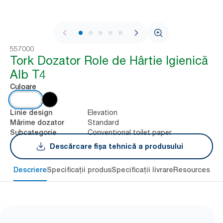
1 / 8
557000
Tork Dozator Role de Hârtie Igienică
Alb T4
Culoare
Elevation
Linie design
Standard
Mărime dozator
Conventional toilet paper
Subcategorie
Descărcare fișa tehnică a produsului
Descriere
Specificații produs
Specificații livrare
Resources