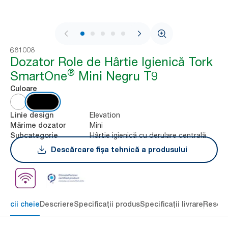
1 / 9
681008
Dozator Role de Hârtie Igienică Tork
®
SmartOne
Mini Negru T9
Culoare
Elevation
Linie design
Mini
Mărime dozator
Hârtie igienică cu derulare centrală
Subcategorie
Descărcare fișa tehnică a produsului
eficii cheie
Descriere
Specificații produs
Specificații livrare
Resour