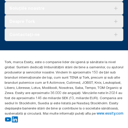
per utilizare. Pe baza evaluărilor ciclului de viață (LCA) revizuite
de terți, care acoperă toate nivelurile de calitate a rezervei,
Soluții
Soluțiile noastre
combinate cu datele de consum. Deoarece aceste date sunt o
Sustenabilitate
medie de sistem, nu sunt destinate să fie utilizate în raportarea
Tork Clean Care
AD-a-Glance
Despre Tork
carbonului pentru anumite articole și consum.
Curățarea Tork Vision
Despre noi
Contactați-ne
Povești de succes
torkcontact@essity.com
Essity Hungary Kft. Professional Hygiene
H-1021 Budapest
Tork, marca Essity, este o companie lider de igienă și sănătate la nivel
Budakeszi út 51.
global. Suntem dedicați îmbunătățirii stării de bine a oamenilor, cu ajutorul
produselor și serviciilor noastre. Vindem în aproximativ 150 de țări sub
branduri internaționale de top, cum sunt TENA și Tork, precum și sub alte
branduri puternice cum ar fi Actimove, Cutimed, JOBST, Knix, Leukoplast,
Libero, Libresse, Lotus, Modibodi, Nosotras, Saba, Tempo, TOM Organic și
Zewa. Essity are aproximativ 36.000 de angajați. Vânzările nete în 2024 au
fost de aproximativ 146 de miliarde SEK (13, miliarde EUR). Compania are
sediul în Stockholm, Suedia și este listată pe Nasdaq Stockholm. Essity
depășește barierele stării de bine și contribuie la o societate sănătoasă,
sustenabilă și circulară. Mai multe informații puteți afla pe
www.essity.com