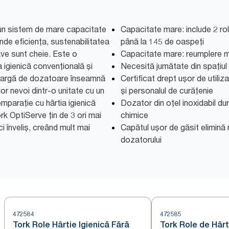
un sistem de mare capacitate
Capacitate mare: include 2 ro
unde eficiența, sustenabilitatea
până la 145 de oaspeți
ave sunt cheie. Este o
Capacitate mare: reumplere m
a igienică convențională și
Necesită jumătate din spațiul
a largă de dozatoare înseamnă
Certificat drept ușor de utiliza
elor nevoi dintr-o unitate cu un
și personalul de curățenie
comparație cu hârtia igienică
Dozator din oțel inoxidabil dur
rk OptiServe țin de 3 ori mai
chimice
ici înveliș, creând mult mai
Capătul ușor de găsit elimină 
dozatorului
472584
472585
Tork Role Hârtie Igienică Fără
Tork Role de Hârt