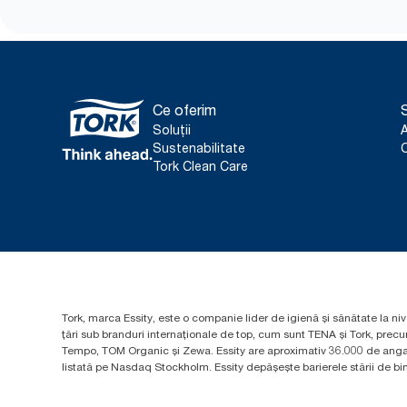
Ce oferim
S
Soluții
Sustenabilitate
C
Tork Clean Care
Tork, marca Essity, este o companie lider de igienă și sănătate la niv
țări sub branduri internaționale de top, cum sunt TENA și Tork, prec
Tempo, TOM Organic și Zewa. Essity are aproximativ 36.000 de angaja
listată pe Nasdaq Stockholm. Essity depășește barierele stării de bine