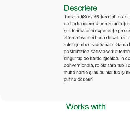
Descriere
Tork OptiServe® fără tub este 
de hârtie igienică pentru unități 
și oferirea unei experiențe groz
alternativă mai bună decât hârti
rolele jumbo tradiționale. Gam
posibilitatea satisfacerii diferit
singur tip de hârtie igienică. În 
convențională, rolele fără tub To
multă hârtie și nu au nici tub și n
puține deșeuri
Works with