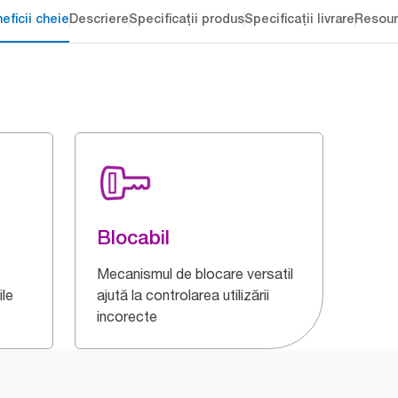
eficii cheie
Descriere
Specificații produs
Specificații livrare
Resour
Blocabil
Mecanismul de blocare versatil
ile
ajută la controlarea utilizării
incorecte