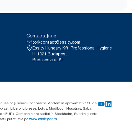
bul și două straturi de ambalaj de
ia suedeză pentru reumatism).
u dozatoarele vândute sau
ertificat ClimatePartner:
Contactați-ne
r utilizare. Pe baza evaluărilor
torkcontact@essity.com
urile de calitate a rezervei,
medie de sistem, nu sunt
Essity Hungary Kft. Professional Hygiene
e articole și consum.
H-1021 Budapest
Budakeszi út 51.
oduselor și serviciilor noastre. Vindem în aproximativ 150 de
plast, Libero, Libresse, Lotus, Modibodi, Nosotras, Saba,
arde EUR). Compania are sediul în Stockholm, Suedia și este
ții puteți afla pe
www.essity.com