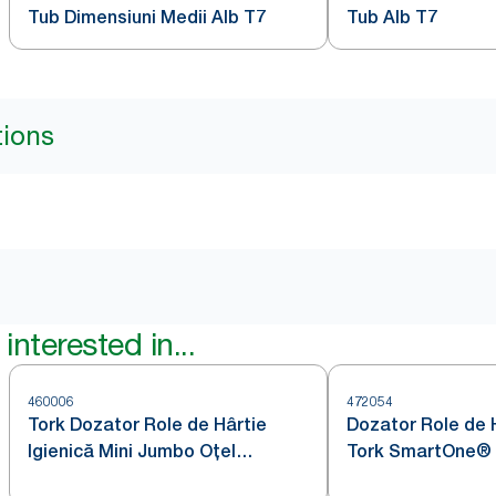
Tub Dimensiuni Medii Alb T7
Tub Alb T7
tions
interested in...
460006
472054
Tork Dozator Role de Hârtie
Dozator Role de H
Igienică Mini Jumbo Oțel
Tork SmartOne® O
Inoxidabil T2
T8