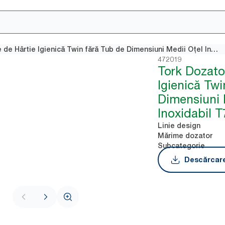
Tork Dozator Role de Hârtie Igienică Twin fără Tub de Dimensiuni Medii Oțel Inoxidabil T7
472019
Tork Dozato
Igienică Twi
Dimensiuni 
Inoxidabil T
Linie design
Mărime dozator
Subcategorie
Descărcare