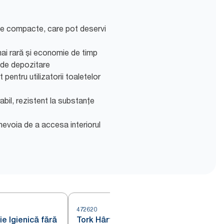
le compacte, care pot deservi
ai rară și economie de timp
 de depozitare
t pentru utilizatorii toaletelor
abil, rezistent la substanțe
nevoia de a accesa interiorul
472620
4
ie Igienică fără
Tork Hârtie Igienică fără Tub