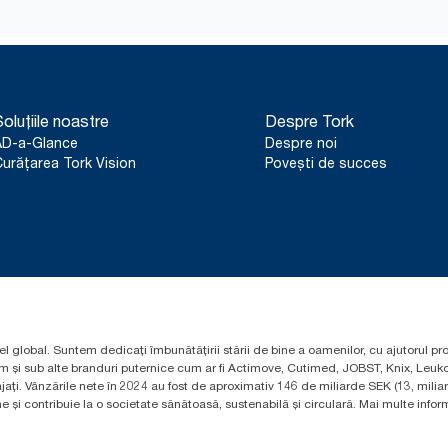
**
(Valabil doar pentru UE)
122170 (FR) legat de greutatea ambalajului, ceea ce include tu
plastic
*
Clasificat de către Swedish Rheumatism Association (Asociaț
*
Disponibil doar pentru nr. art. 558040 și 558048. Valabil pentr
închiriate în Europa (cu excepția Franței) din mai 2023. Produs c
www.climate-id.com/en-gb/9VIUDN
oluțiile noastre
Despre Tork
**
Reprezintă sortimentul european de rezerve Tork OptiServe® pe
AD-a-Glance
Despre noi
ciclului de viață (LCA) revizuite de terți, care acoperă toate nivel
combinate cu datele de consum. Deoarece aceste date sunt o 
urățarea Tork Vision
Povești de succes
destinate să fie utilizate în raportarea carbonului pentru anumit
el global. Suntem dedicați îmbunătățirii stării de bine a oamenilor, cu ajutorul pr
um și sub alte branduri puternice cum ar fi Actimove, Cutimed, JOBST, Knix, Leuko
ți. Vânzările nete în 2024 au fost de aproximativ 146 de miliarde SEK (13, mili
 și contribuie la o societate sănătoasă, sustenabilă și circulară. Mai multe informa