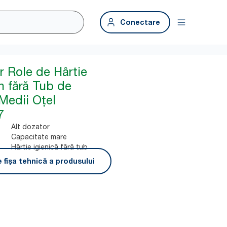
Conectare
r Role de Hârtie
n fără Tub de
Medii Oțel
7
Alt dozator
Capacitate mare
Hârtie igienică fără tub
 fișa tehnică a produsului