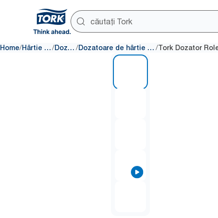
/
/
/
/
Home
Hârtie igienică
Dozatoare
Dozatoare de hârtie igienică fără tub
1 of 5