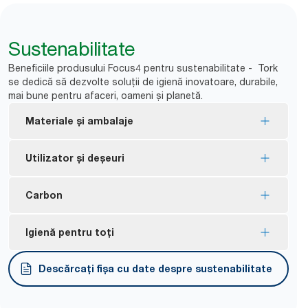
Sustenabilitate
Beneficiile produsului Focus4 pentru sustenabilitate - Tork
se dedică să dezvolte soluții de igienă inovatoare, durabile,
mai bune pentru afaceri, oameni și planetă.
Materiale și ambalaje
Rezerve certificate FSC® - fabricate din fibre
Utilizator și deșeuri
obținute în mod responsabil.
Produsele Tork Natural sunt fabricate din
Fără tub și fără înveliș înseamnă mai puține
Carbon
materiale 100% reciclate. 30-70% din fibre provin
*
deșeuri.
din surse alternative, cum ar fi cutiile pentru
Dozatoarele blochează accesul la rola nouă până
Sunt disponibile dozatoare certificate ca fiind
Igienă pentru toți
băuturi și cutiile din carton.
când este utilizată prima rolă, reducând la minim
neutre ca amprentă de carbon - produse prin
Rezerve certificate cu Eticheta ecologică UE
deșeurile provenite de la suporturile pentru role
utilizarea energiei electrice regenerabile certificate
Dozatoarele sunt certificate ca fiind Ușor de
Descărcați fișa cu date despre sustenabilitate
Ecolabel – impact redus asupra mediului pe
*
și cu compensare prin proiecte climatice.
*
utilizat.
parcursul ciclului de viață al produsului.
*
Art. Tork fără tub 472630 comparativ cu media articolelor Tork
Tork OptiServe® are o amprentă medie de carbon
110767 (DE), 100320 (UK) și 122170 (FR) ce au tub de carton
Ambalaje ergonomice Tork Easy Handling pentru un
*
92% mai puțin ambalaj.
pe întregul ciclu de viață de 5,7 g CO2e per