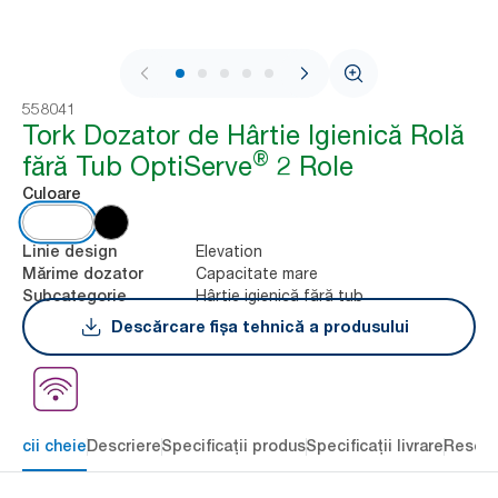
1 / 6
558041
Tork Dozator de Hârtie Igienică Rolă
®
fără Tub OptiServe
2 Role
Culoare
Elevation
Linie design
Capacitate mare
Mărime dozator
Hârtie igienică fără tub
Subcategorie
Descărcare fișa tehnică a produsului
eficii cheie
Descriere
Specificații produs
Specificații livrare
Resour