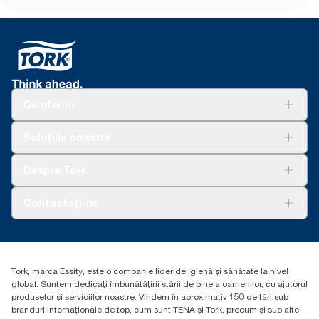
transport ergonomic
utilizare, cu partea ciclului de viață 4,0 g CO2e per
*
**
Art. Tork fără tub 472630 comparativ cu media articolelor Tork
utilizare. (Valabil doar pentru UE)
*
110767 (DE), 100320 (UK) și 122170 (FR) legat de greutatea
Clasificat de către Swedish Rheumatism Association
ambalajului, ceea ce include tubul și două straturi de ambalaj
(Asociația suedeză pentru reumatism).
*
Disponibil doar pentru nr. art. 558040 și 558048. Valabil pentru
de plastic
dozatoarele vândute sau închiriate în Europa (cu excepția
Franței) din mai 2023. Produs certificat ClimatePartner:
www.climate-id.com/en-gb/9VIUDN
Ce oferim
**
Reprezintă sortimentul european de rezerve Tork OptiServe®
per utilizare. Pe baza evaluărilor ciclului de viață (LCA) revizuite
Soluții
Soluțiile noastre
de terți, care acoperă toate nivelurile de calitate a rezervei,
Sustenabilitate
combinate cu datele de consum. Deoarece aceste date sunt o
Tork Clean Care
AD-a-Glance
Despre Tork
medie de sistem, nu sunt destinate să fie utilizate în raportarea
Curățarea Tork Vision
carbonului pentru anumite articole și consum.
Despre noi
Contactați-ne
Povești de succes
torkcontact@essity.com
Essity Hungary Kft. Professional Hygiene
H-1021 Budapest
Tork, marca Essity, este o companie lider de igienă și sănătate la nivel
Budakeszi út 51.
global. Suntem dedicați îmbunătățirii stării de bine a oamenilor, cu ajutorul
produselor și serviciilor noastre. Vindem în aproximativ 150 de țări sub
branduri internaționale de top, cum sunt TENA și Tork, precum și sub alte