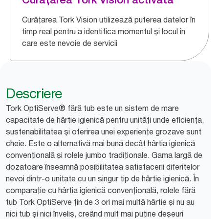
Curățarea Tork Vision utilizează puterea datelor în
timp real pentru a identifica momentul și locul în
care este nevoie de servicii
Descriere
Tork OptiServe® fără tub este un sistem de mare
capacitate de hârtie igienică pentru unități unde eficiența,
sustenabilitatea și oferirea unei experiențe grozave sunt
cheie. Este o alternativă mai bună decât hârtia igienică
convențională și rolele jumbo tradiționale. Gama largă de
dozatoare înseamnâ posibilitatea satisfacerii diferitelor
nevoi dintr-o unitate cu un singur tip de hârtie igienică. În
comparație cu hârtia igienică convențională, rolele fără
tub Tork OptiServe țin de 3 ori mai multă hârtie și nu au
nici tub și nici înveliș, creând mult mai puține deșeuri