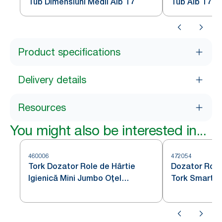
Tub Dimensiuni Medii Alb T7
Tub Alb T7
Product specifications
Delivery details
Resources
You might also be interested in...
460006
472054
Tork Dozator Role de Hârtie
Dozator Role 
Igienică Mini Jumbo Oțel
Tork SmartOn
Inoxidabil T2
T8