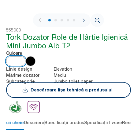
1 / 7
555000
Tork Dozator Role de Hârtie Igienică
Mini Jumbo Alb T2
Culoare
Elevation
Linie design
Mediu
Mărime dozator
Jumbo toilet paper
Subcategorie
Descărcare fișa tehnică a produsului
eficii cheie
Descriere
Specificații produs
Specificații livrare
Resour