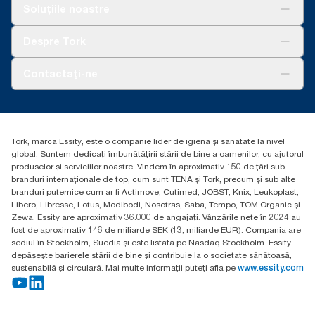
Soluții
Soluțiile noastre
Sustenabilitate
Tork Clean Care
AD-a-Glance
Despre Tork
Curățarea Tork Vision
Despre noi
Contactați-ne
Povești de succes
torkcontact@essity.com
Essity Hungary Kft. Professional Hygiene
H-1021 Budapest
Tork, marca Essity, este o companie lider de igienă și sănătate la nivel
Budakeszi út 51.
global. Suntem dedicați îmbunătățirii stării de bine a oamenilor, cu ajutorul
produselor și serviciilor noastre. Vindem în aproximativ 150 de țări sub
branduri internaționale de top, cum sunt TENA și Tork, precum și sub alte
branduri puternice cum ar fi Actimove, Cutimed, JOBST, Knix, Leukoplast,
Libero, Libresse, Lotus, Modibodi, Nosotras, Saba, Tempo, TOM Organic și
Zewa. Essity are aproximativ 36.000 de angajați. Vânzările nete în 2024 au
fost de aproximativ 146 de miliarde SEK (13, miliarde EUR). Compania are
sediul în Stockholm, Suedia și este listată pe Nasdaq Stockholm. Essity
depășește barierele stării de bine și contribuie la o societate sănătoasă,
sustenabilă și circulară. Mai multe informații puteți afla pe
www.essity.com