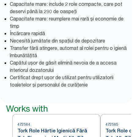
Capacitate mare: include 2 role compacte, care pot
deservi până la 290 de oaspeți
Capacitate mare: reumplere mai rară și economie de
timp
Încărcare rapidă
Necesită jumătate din spațiul de depozitare
Transfer fără atingere, automat al rolei pentru o igienă
îmbunătățită
Capătul ușor de găsit elimină nevoia de a accesa
interiorul dozatorului
Certificat drept ușor de utilizat pentru utilizatorii
toaletelor și personalul de curățenie
Works with
472584
472585
Tork Role Hârtie Igienică Fără
Tork Role de 