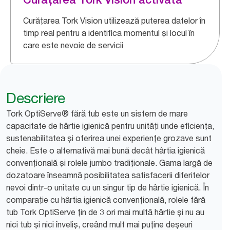
Curățarea Tork Vision utilizează puterea datelor în
timp real pentru a identifica momentul și locul în
care este nevoie de servicii
Descriere
Tork OptiServe® fără tub este un sistem de mare
capacitate de hârtie igienică pentru unități unde eficiența,
sustenabilitatea și oferirea unei experiențe grozave sunt
cheie. Este o alternativă mai bună decât hârtia igienică
convențională și rolele jumbo tradiționale. Gama largă de
dozatoare înseamnă posibilitatea satisfacerii diferitelor
nevoi dintr-o unitate cu un singur tip de hârtie igienică. În
comparație cu hârtia igienică convențională, rolele fără
tub Tork OptiServe țin de 3 ori mai multă hârtie și nu au
nici tub și nici înveliș, creând mult mai puține deșeuri