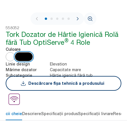
1 / 8
558052
Tork Dozator de Hârtie Igienică Rolă
®
fără Tub OptiServe
4 Role
Culoare
Elevation
Linie design
Capacitate mare
Mărime dozator
Hârtie igienică fără tub
Subcategorie
Descărcare fișa tehnică a produsului
eficii cheie
Descriere
Specificații produs
Specificații livrare
Resour