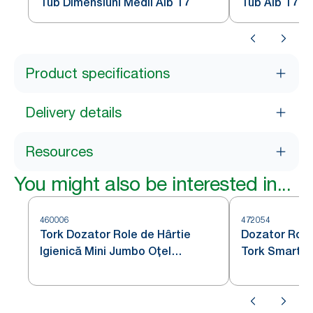
Tub Dimensiuni Medii Alb T7
Tub Alb T7
Product specifications
Delivery details
Resources
You might also be interested in...
460006
472054
Tork Dozator Role de Hârtie
Dozator Role 
Igienică Mini Jumbo Oțel
Tork SmartOn
Inoxidabil T2
T8