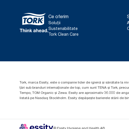
Ce oferim
S
Soluții
Sustenabilitate
C
Tork Clean Care
Tork, marca Essity, este o companie lider de igienă și sănătate la niv
țări sub branduri internaționale de top, cum sunt TENA și Tork, prec
Tempo, TOM Organic și Zewa. Essity are aproximativ 36.000 de angaja
listată pe Nasdaq Stockholm. Essity depășește barierele stării de bine
© Essity Hygiene and Health AB