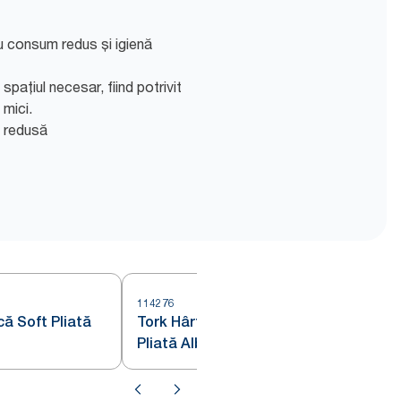
u consum redus și igienă
ațiul necesar, fiind potrivit
 mici.
e redusă
114276
1
că Soft Pliată
Tork Hârtie Igienică Extra Soft
Pliată Alb T3