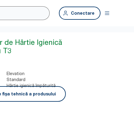
Conectare
 de Hârtie Igienică
u T3
Elevation
Standard
Hârtie igienică împăturită
 fișa tehnică a produsului