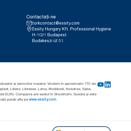
Contactați-ne
torkcontact@essity.com
Essity Hungary Kft. Professional Hygiene
H-1021 Budapest
Budakeszi út 51.
oduselor și serviciilor noastre. Vindem în aproximativ 150 de
plast, Libero, Libresse, Lotus, Modibodi, Nosotras, Saba,
arde EUR). Compania are sediul în Stockholm, Suedia și este
ții puteți afla pe
www.essity.com