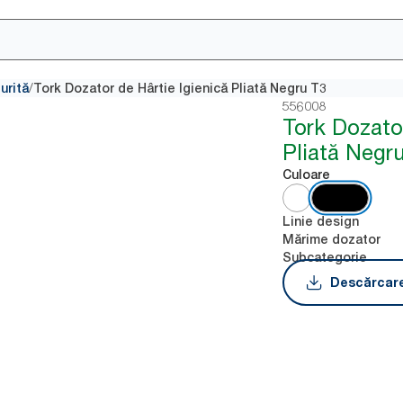
/
urită
Tork Dozator de Hârtie Igienică Pliată Negru T3
556008
Tork Dozator
Pliată Negr
Culoare
Linie design
Mărime dozator
Subcategorie
Descărcare