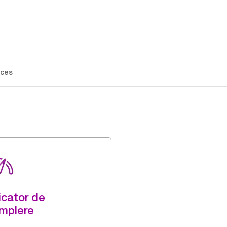
ces
icator de
mplere