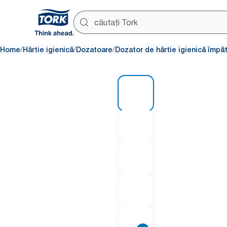
/
/
/
Home
Hârtie igienică
Dozatoare
Dozator de hârtie igienică împăt
1 of 7