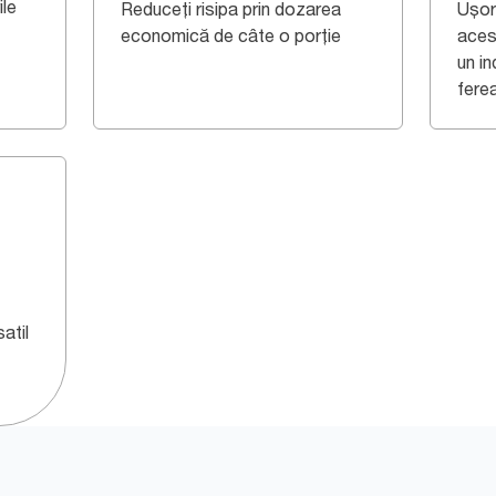
ile
Reduceți risipa prin dozarea
Ușor 
economică de câte o porție
aces
un in
ferea
atil