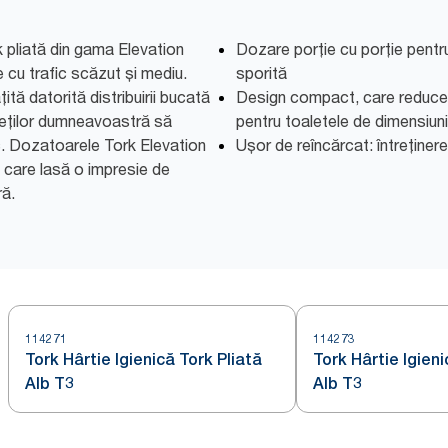
k pliată din gama Elevation
Dozare porție cu porție pentr
e cu trafic scăzut și mediu.
sporită
tă datorită distribuirii bucată
Design compact, care reduce sp
peților dumneavoastră să
pentru toaletele de dimensiuni
c. Dozatoarele Tork Elevation
Ușor de reîncărcat: întreținer
 care lasă o impresie de
ă.
114271
114273
Tork Hârtie Igienică Tork Pliată
Tork Hârtie Igieni
Alb T3
Alb T3