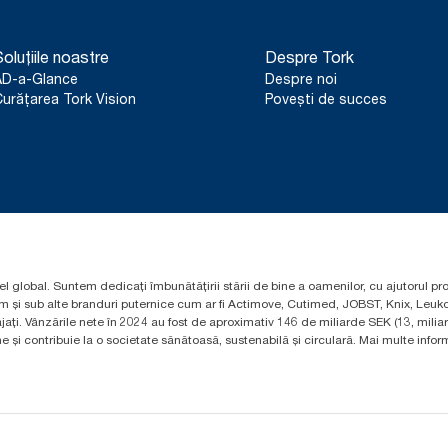
oluțiile noastre
Despre Tork
AD-a-Glance
Despre noi
urățarea Tork Vision
Povești de succes
el global. Suntem dedicați îmbunătățirii stării de bine a oamenilor, cu ajutorul pr
um și sub alte branduri puternice cum ar fi Actimove, Cutimed, JOBST, Knix, Leuko
ți. Vânzările nete în 2024 au fost de aproximativ 146 de miliarde SEK (13, mili
 și contribuie la o societate sănătoasă, sustenabilă și circulară. Mai multe informa