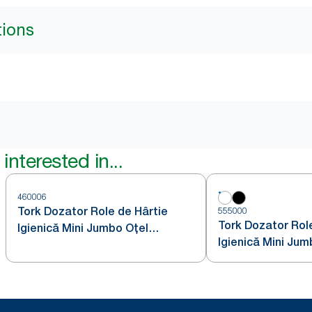
tions
interested in...
460006
Tork Dozator Role de Hârtie
555000
Tork Dozator Rol
Igienică Mini Jumbo Oțel
Igienică Mini Jum
Inoxidabil T2