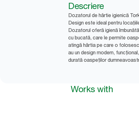
Descriere
Dozatorul de hârtie igienică Tor
Design este ideal pentru locațiil
Dozatorul oferă igienă îmbunătăți
cu bucată, care le permite oas
atingă hârtia pe care o foloses
au un design modern, funcțional,
durată oaspeților dumneavoastr
Works with