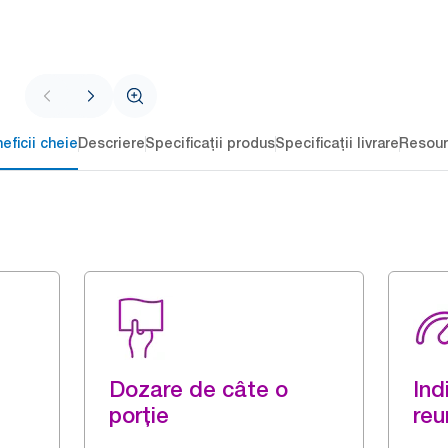
eficii cheie
Descriere
Specificații produs
Specificații livrare
Resour
Dozare de câte o
Ind
porție
reu