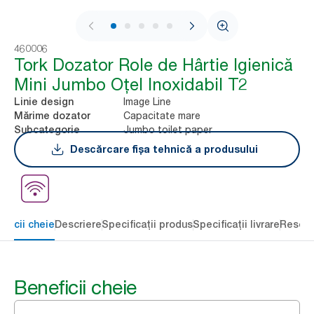
1 / 8
460006
Tork Dozator Role de Hârtie Igienică
Mini Jumbo Oțel Inoxidabil T2
Image Line
Linie design
Capacitate mare
Mărime dozator
Jumbo toilet paper
Subcategorie
Descărcare fișa tehnică a produsului
eficii cheie
Descriere
Specificații produs
Specificații livrare
Resour
Beneficii cheie