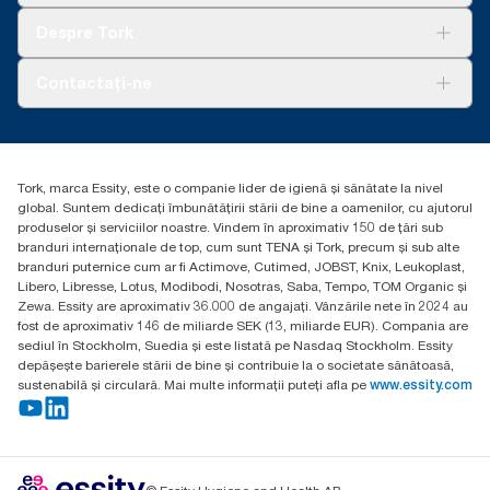
Tork Clean Care
AD-a-Glance
Despre Tork
Curățarea Tork Vision
Despre noi
Contactați-ne
Povești de succes
torkcontact@essity.com
Essity Hungary Kft. Professional Hygiene
H-1021 Budapest
Tork, marca Essity, este o companie lider de igienă și sănătate la nivel
Budakeszi út 51.
global. Suntem dedicați îmbunătățirii stării de bine a oamenilor, cu ajutorul
produselor și serviciilor noastre. Vindem în aproximativ 150 de țări sub
branduri internaționale de top, cum sunt TENA și Tork, precum și sub alte
branduri puternice cum ar fi Actimove, Cutimed, JOBST, Knix, Leukoplast,
Libero, Libresse, Lotus, Modibodi, Nosotras, Saba, Tempo, TOM Organic și
Zewa. Essity are aproximativ 36.000 de angajați. Vânzările nete în 2024 au
fost de aproximativ 146 de miliarde SEK (13, miliarde EUR). Compania are
sediul în Stockholm, Suedia și este listată pe Nasdaq Stockholm. Essity
depășește barierele stării de bine și contribuie la o societate sănătoasă,
sustenabilă și circulară. Mai multe informații puteți afla pe
www.essity.com