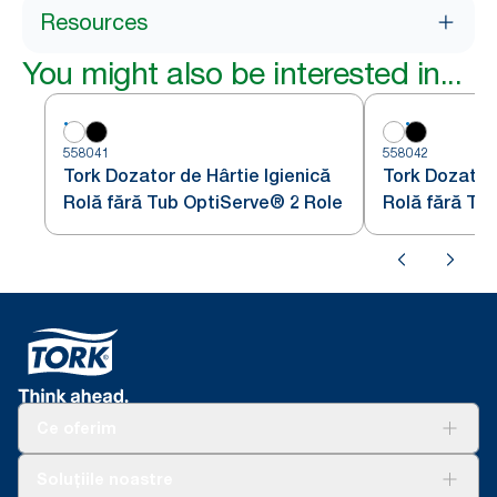
Resources
You might also be interested in...
558041
558042
Tork Dozator de Hârtie Igienică
Tork Dozator 
Rolă fără Tub OptiServe® 2 Role
Rolă fără Tu
Ce oferim
Soluții
Soluțiile noastre
Sustenabilitate