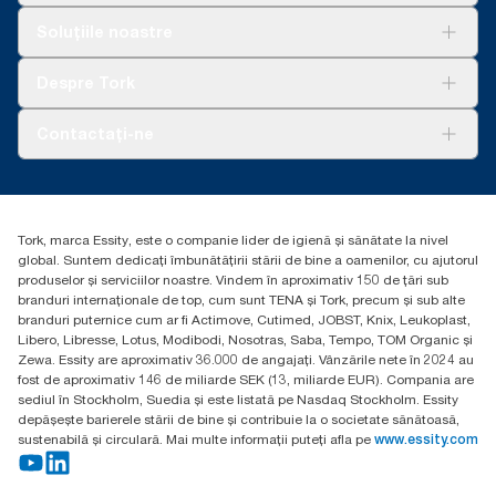
Soluții
Soluțiile noastre
Sustenabilitate
Tork Clean Care
AD-a-Glance
Despre Tork
Curățarea Tork Vision
Despre noi
Contactați-ne
Povești de succes
torkcontact@essity.com
Essity Hungary Kft. Professional Hygiene
H-1021 Budapest
Tork, marca Essity, este o companie lider de igienă și sănătate la nivel
Budakeszi út 51.
global. Suntem dedicați îmbunătățirii stării de bine a oamenilor, cu ajutorul
produselor și serviciilor noastre. Vindem în aproximativ 150 de țări sub
branduri internaționale de top, cum sunt TENA și Tork, precum și sub alte
branduri puternice cum ar fi Actimove, Cutimed, JOBST, Knix, Leukoplast,
Libero, Libresse, Lotus, Modibodi, Nosotras, Saba, Tempo, TOM Organic și
Zewa. Essity are aproximativ 36.000 de angajați. Vânzările nete în 2024 au
fost de aproximativ 146 de miliarde SEK (13, miliarde EUR). Compania are
sediul în Stockholm, Suedia și este listată pe Nasdaq Stockholm. Essity
depășește barierele stării de bine și contribuie la o societate sănătoasă,
sustenabilă și circulară. Mai multe informații puteți afla pe
www.essity.com