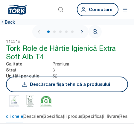
Conectare
Back
1 / 6
110319
Tork Role de Hârtie Igienică Extra
Soft Alb T4
Premium
Calitate
3
Strat
56
Unități per cutie
Descărcare fișa tehnică a produsului
eficii cheie
Descriere
Specificații produs
Specificații livrare
Resour