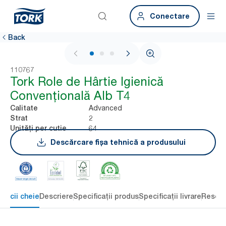
Conectare
Back
1 / 3
110767
Tork Role de Hârtie Igienică
Convențională Alb T4
Advanced
Calitate
2
Strat
64
Unități per cutie
Descărcare fișa tehnică a produsului
eficii cheie
Descriere
Specificații produs
Specificații livrare
Resour