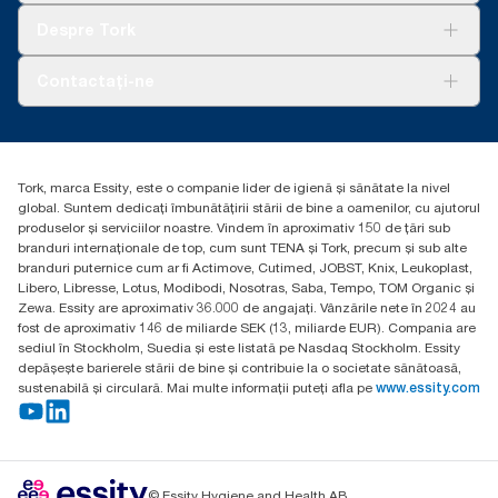
Tork Clean Care
AD-a-Glance
Despre Tork
Curățarea Tork Vision
Despre noi
Contactați-ne
Povești de succes
torkcontact@essity.com
Essity Hungary Kft. Professional Hygiene
H-1021 Budapest
Tork, marca Essity, este o companie lider de igienă și sănătate la nivel
Budakeszi út 51.
global. Suntem dedicați îmbunătățirii stării de bine a oamenilor, cu ajutorul
produselor și serviciilor noastre. Vindem în aproximativ 150 de țări sub
branduri internaționale de top, cum sunt TENA și Tork, precum și sub alte
branduri puternice cum ar fi Actimove, Cutimed, JOBST, Knix, Leukoplast,
Libero, Libresse, Lotus, Modibodi, Nosotras, Saba, Tempo, TOM Organic și
Zewa. Essity are aproximativ 36.000 de angajați. Vânzările nete în 2024 au
fost de aproximativ 146 de miliarde SEK (13, miliarde EUR). Compania are
sediul în Stockholm, Suedia și este listată pe Nasdaq Stockholm. Essity
depășește barierele stării de bine și contribuie la o societate sănătoasă,
sustenabilă și circulară. Mai multe informații puteți afla pe
www.essity.com
© Essity Hygiene and Health AB