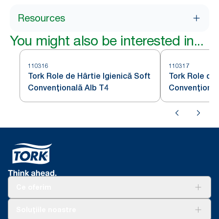
Resources
You might also be interested in...
110316
110317
Tork Role de Hârtie Igienică Soft
Tork Role de 
Convențională Alb T4
Convențional
Ce oferim
Soluții
Soluțiile noastre
Sustenabilitate