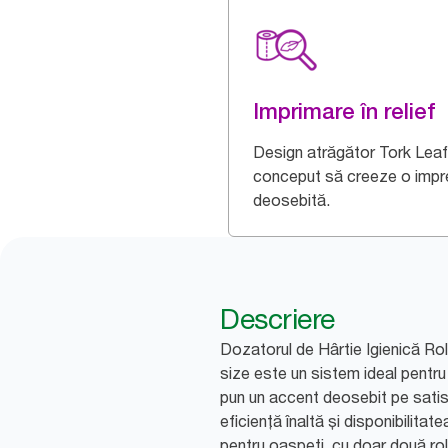
Imprimare în relief
Design atrăgător Tork Leaf
conceput să creeze o impr
deosebită.
Descriere
Dozatorul de Hârtie Igienică Ro
size este un sistem ideal pentru
pun un accent deosebit pe satis
eficiență înaltă și disponibilitat
pentru oaspeți, cu doar două rol