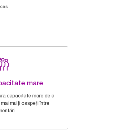
ces
acitate mare
ură capacitate mare de a
 mai mulți oaspeți între
mentări.