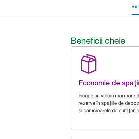
Ben
Beneficii cheie
Economie de spați
Încape un volum mai mare 
rezerve în spațiile de depoz
și cărucioarele de curățenie