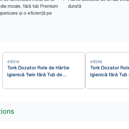
medie moale, fără tub Premium
durată
perioare și o eficiență pe
472019
472259
Tork Dozator Role de Hârtie
Tork Dozator Rol
Igienică Twin fără Tub de
Igienică fără Tub
Dimensiuni Medii Oțel Inoxidabil
Medii Oțel Inoxid
T7
tions