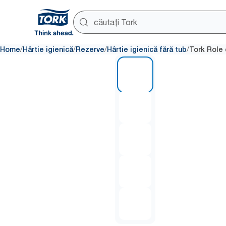
/
/
/
/
Home
Hârtie igienică
Rezerve
Hârtie igienică fără tub
Tork Role 
1 of 5