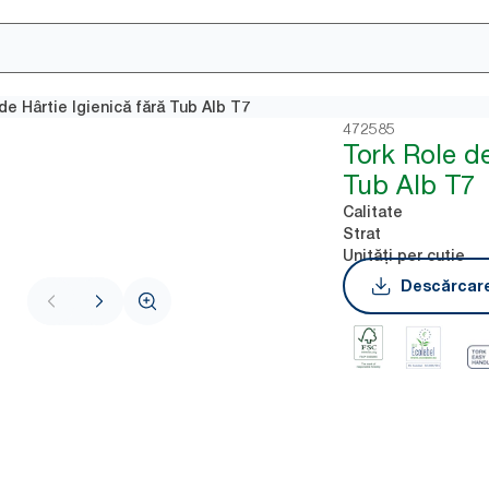
de Hârtie Igienică fără Tub Alb T7
472585
Tork Role de
Tub Alb T7
Calitate
Strat
Unități per cutie
Descărcare