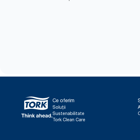
Ce oferim
S
Soluții
Sustenabilitate
C
Tork Clean Care