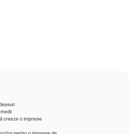
deșeuri
 medii
ă creeze o impresie
lucitor pentru o impresie de