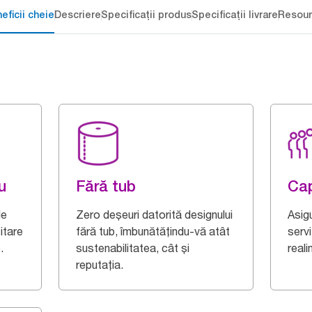
eficii cheie
Descriere
Specificații produs
Specificații livrare
Resour
u
Fără tub
Cap
de
Zero deșeuri datorită designului
Asig
itare
fără tub, îmbunătățindu-vă atât
servi
.
sustenabilitatea, cât și
reali
reputația.