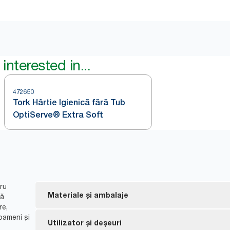
interested in...
472650
Tork Hârtie Igienică fără Tub
OptiServe® Extra Soft
ru
Materiale și ambalaje
să
re,
oameni și
Rezerve certificate FSC® - fabricate din fibre obț
Utilizator și deșeuri