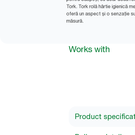
Tork. Tork rolă hârtie igienică 
oferă un aspect și o senzație su
măsură.
Works with
Product specifica