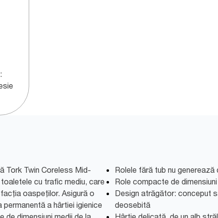
:
esie
lă Tork Twin Coreless Mid-
Rolele fără tub nu generează 
 toaletele cu trafic mediu, care
Role compacte de dimensiuni
facția oaspeților. Asigură o
Design atrăgător: conceput s
ea permanentă a hârtiei igienice
deosebită
e de dimensiuni medii de la
Hârtie delicată, de un alb stră