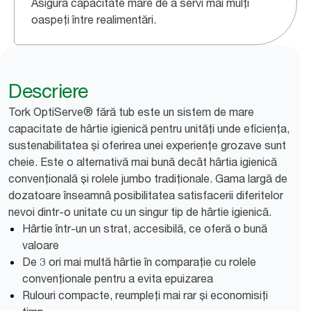
Asigură capacitate mare de a servi mai mulți
oaspeți între realimentări.
Descriere
Tork OptiServe® fără tub este un sistem de mare
capacitate de hârtie igienică pentru unități unde eficiența,
sustenabilitatea și oferirea unei experiențe grozave sunt
cheie. Este o alternativă mai bună decât hârtia igienică
convențională și rolele jumbo tradiționale. Gama largă de
dozatoare înseamnâ posibilitatea satisfacerii diferitelor
nevoi dintr-o unitate cu un singur tip de hârtie igienică.
Hârtie într-un un strat, accesibilă, ce oferă o bună
valoare
De 3 ori mai multă hârtie în comparație cu rolele
convenționale pentru a evita epuizarea
Rulouri compacte, reumpleți mai rar și economisiți