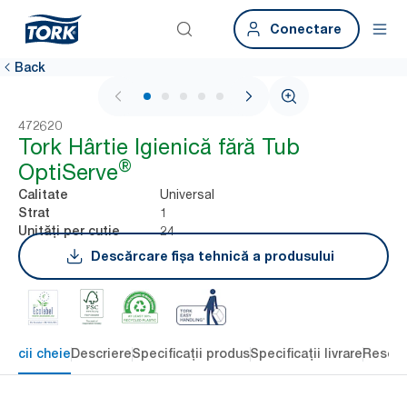
Conectare
Back
1 / 5
472620
Tork Hârtie Igienică fără Tub
®
OptiServe
Universal
Calitate
1
Strat
24
Unități per cutie
Descărcare fișa tehnică a produsului
eficii cheie
Descriere
Specificații produs
Specificații livrare
Resour