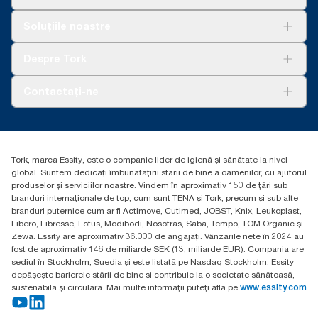
**
Reprezintă sortimentul european de rezerve Tork OptiServe®
per utilizare. Pe baza evaluărilor ciclului de viață (LCA) revizuite
Soluții
Soluțiile noastre
de terți, care acoperă toate nivelurile de calitate a rezervei,
Sustenabilitate
combinate cu datele de consum. Deoarece aceste date sunt o
Tork Clean Care
AD-a-Glance
Despre Tork
medie de sistem, nu sunt destinate să fie utilizate în raportarea
Curățarea Tork Vision
carbonului pentru anumite articole și consum.
Despre noi
Contactați-ne
Povești de succes
torkcontact@essity.com
Essity Hungary Kft. Professional Hygiene
H-1021 Budapest
Tork, marca Essity, este o companie lider de igienă și sănătate la nivel
Budakeszi út 51.
global. Suntem dedicați îmbunătățirii stării de bine a oamenilor, cu ajutorul
produselor și serviciilor noastre. Vindem în aproximativ 150 de țări sub
branduri internaționale de top, cum sunt TENA și Tork, precum și sub alte
branduri puternice cum ar fi Actimove, Cutimed, JOBST, Knix, Leukoplast,
Libero, Libresse, Lotus, Modibodi, Nosotras, Saba, Tempo, TOM Organic și
Zewa. Essity are aproximativ 36.000 de angajați. Vânzările nete în 2024 au
fost de aproximativ 146 de miliarde SEK (13, miliarde EUR). Compania are
sediul în Stockholm, Suedia și este listată pe Nasdaq Stockholm. Essity
depășește barierele stării de bine și contribuie la o societate sănătoasă,
sustenabilă și circulară. Mai multe informații puteți afla pe
www.essity.com