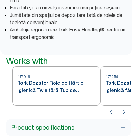
timp
Fără tub și fără înveliș înseamnă mai puține deșeuri
Jumătate din spațiul de depozitare față de rolele de
toaletă convenționale
Ambalaje ergonomice Tork Easy Handling® pentru un
transport ergonomic
Works with
472019
472259
Tork Dozator Role de Hârtie
Tork Dozator
Igienică Twin fără Tub de
Igienică fără
Dimensiuni Medii Oțel Inoxidabil
Medii Oțel In
T7
Product specifications