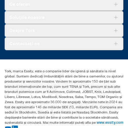
www.climate-id.com/en-gb/9VIUDN
Ce oferim
**
Reprezintă sortimentul european de rezerve Tork OptiServe®
per utilizare. Pe baza evaluărilor ciclului de viață (LCA) revizuite
Soluții
Soluțiile noastre
de terți, care acoperă toate nivelurile de calitate a rezervei,
Sustenabilitate
combinate cu datele de consum. Deoarece aceste date sunt o
Tork Clean Care
AD-a-Glance
Despre Tork
medie de sistem, nu sunt destinate să fie utilizate în raportarea
Curățarea Tork Vision
carbonului pentru anumite articole și consum.
Despre noi
Contactați-ne
Povești de succes
torkcontact@essity.com
Essity Hungary Kft. Professional Hygiene
H-1021 Budapest
Tork, marca Essity, este o companie lider de igienă și sănătate la nivel
Budakeszi út 51.
global. Suntem dedicați îmbunătățirii stării de bine a oamenilor, cu ajutorul
produselor și serviciilor noastre. Vindem în aproximativ 150 de țări sub
branduri internaționale de top, cum sunt TENA și Tork, precum și sub alte
branduri puternice cum ar fi Actimove, Cutimed, JOBST, Knix, Leukoplast,
Libero, Libresse, Lotus, Modibodi, Nosotras, Saba, Tempo, TOM Organic și
Zewa. Essity are aproximativ 36.000 de angajați. Vânzările nete în 2024 au
fost de aproximativ 146 de miliarde SEK (13, miliarde EUR). Compania are
sediul în Stockholm, Suedia și este listată pe Nasdaq Stockholm. Essity
depășește barierele stării de bine și contribuie la o societate sănătoasă,
sustenabilă și circulară. Mai multe informații puteți afla pe
www.essity.com