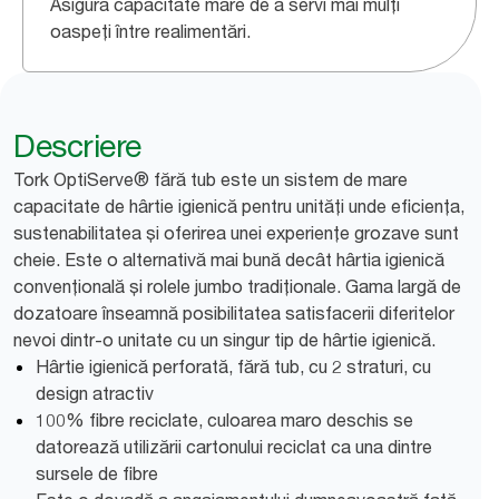
Asigură capacitate mare de a servi mai mulți
oaspeți între realimentări.
Descriere
Tork OptiServe® fără tub este un sistem de mare
capacitate de hârtie igienică pentru unități unde eficiența,
sustenabilitatea și oferirea unei experiențe grozave sunt
cheie. Este o alternativă mai bună decât hârtia igienică
convențională și rolele jumbo tradiționale. Gama largă de
dozatoare înseamnă posibilitatea satisfacerii diferitelor
nevoi dintr-o unitate cu un singur tip de hârtie igienică.
Hârtie igienică perforată, fără tub, cu 2 straturi, cu
design atractiv
100% fibre reciclate, culoarea maro deschis se
datorează utilizării cartonului reciclat ca una dintre
sursele de fibre