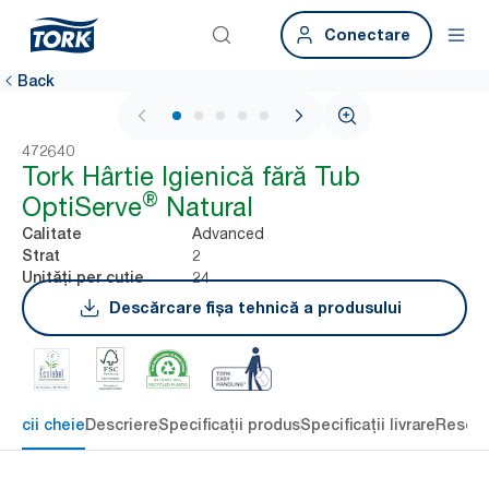
Conectare
Back
1 / 5
472640
Tork Hârtie Igienică fără Tub
®
OptiServe
Natural
Advanced
Calitate
2
Strat
24
Unități per cutie
Descărcare fișa tehnică a produsului
eficii cheie
Descriere
Specificații produs
Specificații livrare
Resour