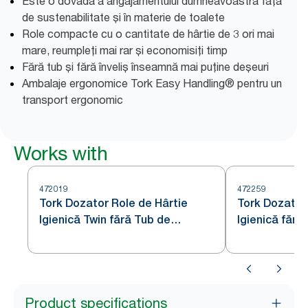
Este o dovadă a angajamentului dumneavoastră față
de sustenabilitate și în materie de toalete
Role compacte cu o cantitate de hârtie de 3 ori mai
mare, reumpleți mai rar și economisiți timp
Fără tub și fără înveliș înseamnă mai puține deșeuri
Ambalaje ergonomice Tork Easy Handling® pentru un
transport ergonomic
Works with
472019
472259
Tork Dozator Role de Hârtie
Tork Dozator
Igienică Twin fără Tub de
Igienică fără
Dimensiuni Medii Oțel Inoxidabil
Medii Oțel In
T7
Product specifications