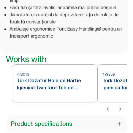
timp
Fără tub și fără înveliș înseamnă mai puține deșeuri
Jumătate din spațiul de depozitare față de rolele de
toaletă convenționale
Ambalaje ergonomice Tork Easy Handling® pentru un
transport ergonomic
Works with
472019
472259
Tork Dozator Role de Hârtie
Tork Dozator
Igienică Twin fără Tub de
Igienică fără
Dimensiuni Medii Oțel Inoxidabil
Medii Oțel In
T7
Product specifications