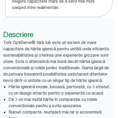
Asigură capacitate mare de a servi mai mulți
oaspeți între realimentări.
Descriere
Tork OptiServe® fără tub este un sistem de mare
capacitate de hârtie igienică pentru unități unde eficiența,
sustenabilitatea și oferirea unei experiențe grozave sunt
cheie. Este o alternativă mai bună decât hârtia igienică
convențională și rolele jumbo tradiționale. Gama largă de
dozatoare înseamnă posibilitatea satisfacerii diferitelor
nevoi dintr-o unitate cu un singur tip de hârtie igienică.
Hârtie igienică moale, luxoasă, perforată, cu 3 straturi,
cu un design atractiv pentru o experiență ca acasă
De 3 ori mai multă hârtie în comparație cu rolele
convenționale pentru a evita epuizarea
Rulouri compacte, reumpleți mai rar și economisiți