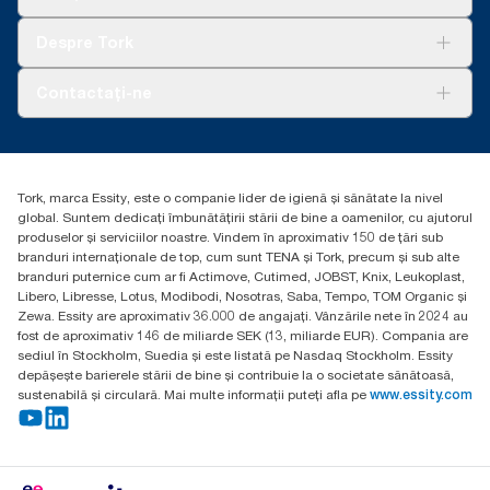
de terți, care acoperă toate nivelurile de calitate a rezervei,
Sustenabilitate
combinate cu datele de consum. Deoarece aceste date sunt o
Tork Clean Care
AD-a-Glance
Despre Tork
medie de sistem, nu sunt destinate să fie utilizate în raportarea
Curățarea Tork Vision
carbonului pentru anumite articole și consum.
Despre noi
Contactați-ne
Povești de succes
torkcontact@essity.com
Essity Hungary Kft. Professional Hygiene
H-1021 Budapest
Tork, marca Essity, este o companie lider de igienă și sănătate la nivel
Budakeszi út 51.
global. Suntem dedicați îmbunătățirii stării de bine a oamenilor, cu ajutorul
produselor și serviciilor noastre. Vindem în aproximativ 150 de țări sub
branduri internaționale de top, cum sunt TENA și Tork, precum și sub alte
branduri puternice cum ar fi Actimove, Cutimed, JOBST, Knix, Leukoplast,
Libero, Libresse, Lotus, Modibodi, Nosotras, Saba, Tempo, TOM Organic și
Zewa. Essity are aproximativ 36.000 de angajați. Vânzările nete în 2024 au
fost de aproximativ 146 de miliarde SEK (13, miliarde EUR). Compania are
sediul în Stockholm, Suedia și este listată pe Nasdaq Stockholm. Essity
depășește barierele stării de bine și contribuie la o societate sănătoasă,
sustenabilă și circulară. Mai multe informații puteți afla pe
www.essity.com