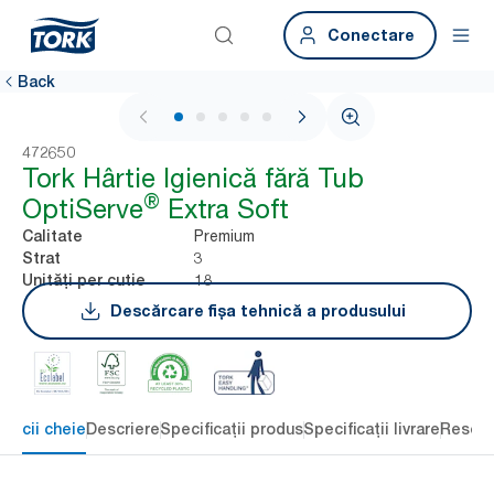
Conectare
Back
1 / 5
472650
Tork Hârtie Igienică fără Tub
®
OptiServe
Extra Soft
Premium
Calitate
3
Strat
18
Unități per cutie
Descărcare fișa tehnică a produsului
eficii cheie
Descriere
Specificații produs
Specificații livrare
Resour