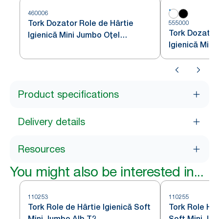
460006
Tork Dozator Role de Hârtie
555000
Tork Dozator
Igienică Mini Jumbo Oțel
Igienică Mini
Inoxidabil T2
Product specifications
Delivery details
Resources
You might also be interested in...
110253
110255
Tork Role de Hârtie Igienică Soft
Tork Role Hâr
Mini Jumbo Alb T2
Soft Mini Ju