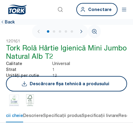
Conectare
Back
1 / 6
120161
Tork Rolă Hârtie Igienică Mini Jumbo
Natural Alb T2
Universal
Calitate
1
Strat
12
Unități per cutie
Descărcare fișa tehnică a produsului
eficii cheie
Descriere
Specificații produs
Specificații livrare
Resour