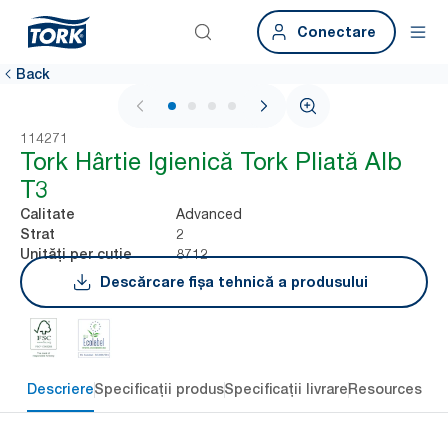
Conectare
Back
1 / 4
114271
Tork Hârtie Igienică Tork Pliată Alb
T3
Advanced
Calitate
2
Strat
8712
Unități per cutie
Descărcare fișa tehnică a produsului
Descriere
Specificații produs
Specificații livrare
Resources