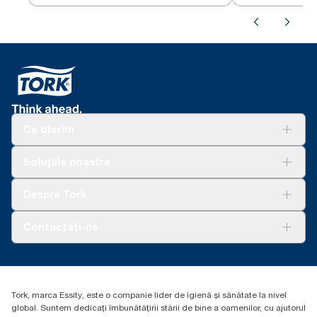
Ce oferim
Soluții
Soluțiile noastre
Sustenabilitate
Tork Clean Care
AD-a-Glance
Despre Tork
Curățarea Tork Vision
Despre noi
Contactați-ne
Povești de succes
torkcontact@essity.com
Essity Hungary Kft. Professional Hygiene
H-1021 Budapest
Tork, marca Essity, este o companie lider de igienă și sănătate la nivel
Budakeszi út 51.
global. Suntem dedicați îmbunătățirii stării de bine a oamenilor, cu ajutorul