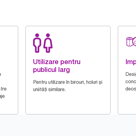
Utilizare pentru
Imp
publicul larg
e
Desi
conc
Pentru utilizare în birouri, holuri și
tre
deos
uniități similare.
aje