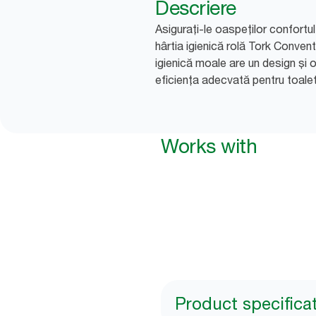
Descriere
Asigurați-le oaspeților confort
hârtia igienică rolă Tork Conven
igienică moale are un design și 
eficiența adecvată pentru toalet
Works with
Product specifica