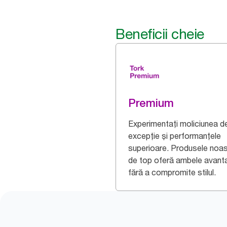
Beneficii cheie
Premium
Experimentați moliciunea d
excepție și performanțele
superioare. Produsele noas
de top oferă ambele avant
fără a compromite stilul.