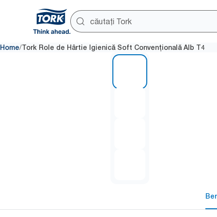
/
Home
Tork Role de Hârtie Igienică Soft Convențională Alb T4
1 of 4
Ben