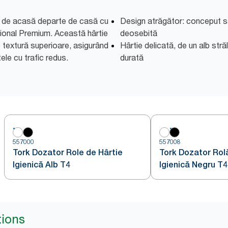
ul de acasă departe de casă cu
Design atrăgător: conceput s
tional Premium. Această hârtie
deosebită
o textură superioare, asigurând
Hârtie delicată, de un alb stră
ele cu trafic redus.
durată
557000
557008
Tork Dozator Role de Hârtie
Tork Dozator Rol
Igienică Alb T4
Igienică Negru T4
tions