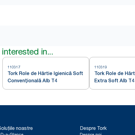
interested in...
110317
110319
Tork Role de Hârtie Igienică Soft
Tork Role de Hârt
Convențională Alb T4
Extra Soft Alb T4
oluțiile noastre
Despre Tork
AD-a-Glance
Despre noi