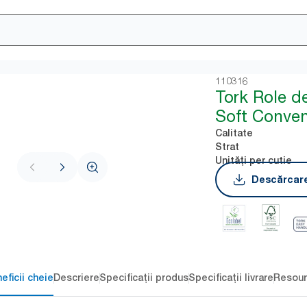
110316
Tork Role de
Soft Conven
Calitate
Strat
Unități per cutie
Descărcare
eficii cheie
Descriere
Specificații produs
Specificații livrare
Resour