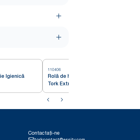
110406
ie Igienică
Rolă de hârtie igienică obișnuită
Tork Extra Soft Premium - 4
straturi
Contactați-ne
torkcontact@essity.com