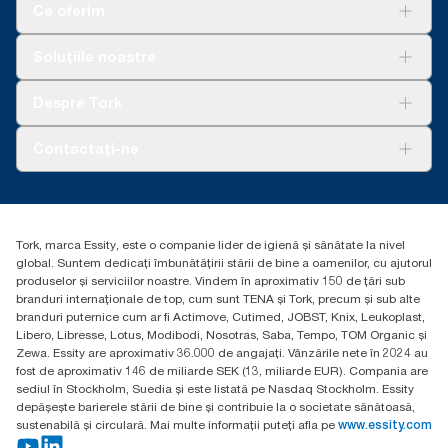
Ce oferim
Soluții
Soluțiile noastre
Sustenabilitate
Tork Clean Care
AD-a-Glance
Despre Tork
Curățarea Tork Vision
Despre noi
Contactați-ne
Povești de succes
torkcontact@essity.com
Essity Hungary Kft. Professional Hygiene
H-1021 Budapest
Tork, marca Essity, este o companie lider de igienă și sănătate la nivel
Budakeszi út 51.
global. Suntem dedicați îmbunătățirii stării de bine a oamenilor, cu ajutorul
produselor și serviciilor noastre. Vindem în aproximativ 150 de țări sub
branduri internaționale de top, cum sunt TENA și Tork, precum și sub alte
branduri puternice cum ar fi Actimove, Cutimed, JOBST, Knix, Leukoplast,
Libero, Libresse, Lotus, Modibodi, Nosotras, Saba, Tempo, TOM Organic și
Zewa. Essity are aproximativ 36.000 de angajați. Vânzările nete în 2024 au
fost de aproximativ 146 de miliarde SEK (13, miliarde EUR). Compania are
sediul în Stockholm, Suedia și este listată pe Nasdaq Stockholm. Essity
depășește barierele stării de bine și contribuie la o societate sănătoasă,
sustenabilă și circulară. Mai multe informații puteți afla pe
www.essity.com