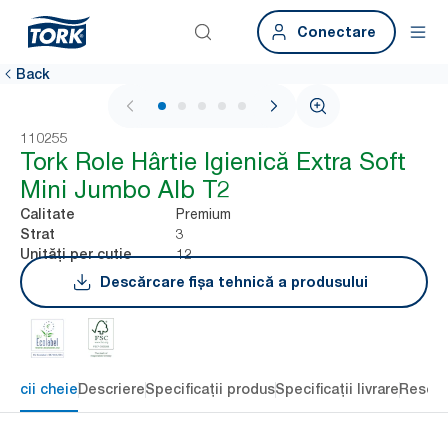
Conectare
Back
1 / 5
110255
Tork Role Hârtie Igienică Extra Soft
Mini Jumbo Alb T2
Premium
Calitate
3
Strat
12
Unități per cutie
Descărcare fișa tehnică a produsului
eficii cheie
Descriere
Specificații produs
Specificații livrare
Resour