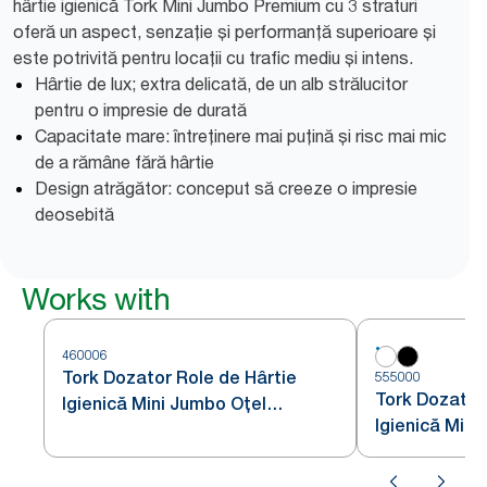
hârtie igienică Tork Mini Jumbo Premium cu 3 straturi
oferă un aspect, senzație și performanță superioare și
este potrivită pentru locații cu trafic mediu și intens.
Hârtie de lux; extra delicată, de un alb strălucitor
pentru o impresie de durată
Capacitate mare: întreținere mai puțină și risc mai mic
de a rămâne fără hârtie
Design atrăgător: conceput să creeze o impresie
deosebită
Works with
460006
Tork Dozator Role de Hârtie
555000
Tork Dozator
Igienică Mini Jumbo Oțel
Igienică Mini
Inoxidabil T2