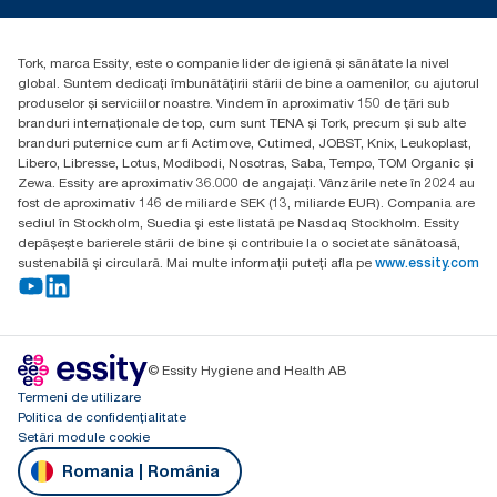
torkcontact@essity.com
Essity Hungary Kft. Professional Hygiene
H-1021 Budapest
Tork, marca Essity, este o companie lider de igienă și sănătate la nivel
Budakeszi út 51.
global. Suntem dedicați îmbunătățirii stării de bine a oamenilor, cu ajutorul
produselor și serviciilor noastre. Vindem în aproximativ 150 de țări sub
branduri internaționale de top, cum sunt TENA și Tork, precum și sub alte
branduri puternice cum ar fi Actimove, Cutimed, JOBST, Knix, Leukoplast,
Libero, Libresse, Lotus, Modibodi, Nosotras, Saba, Tempo, TOM Organic și
Zewa. Essity are aproximativ 36.000 de angajați. Vânzările nete în 2024 au
fost de aproximativ 146 de miliarde SEK (13, miliarde EUR). Compania are
sediul în Stockholm, Suedia și este listată pe Nasdaq Stockholm. Essity
depășește barierele stării de bine și contribuie la o societate sănătoasă,
sustenabilă și circulară. Mai multe informații puteți afla pe
www.essity.com
© Essity Hygiene and Health AB
Termeni de utilizare
Politica de confidențialitate
Setări module cookie
Romania | România