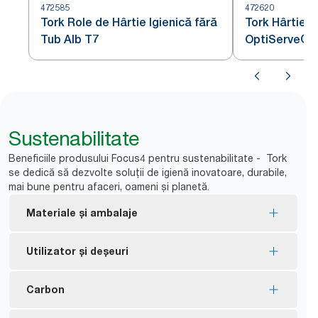
472585
472620
Tork Role de Hârtie Igienică fără
Tork Hârtie I
Tub Alb T7
OptiServe®
Sustenabilitate
Beneficiile produsului Focus4 pentru sustenabilitate - Tork
se dedică să dezvolte soluții de igienă inovatoare, durabile,
mai bune pentru afaceri, oameni și planetă.
Materiale și ambalaje
Rezerve certificate FSC® - fabricate din fibre
Utilizator și deșeuri
obținute în mod responsabil.
Produsele Tork Natural sunt fabricate din
Fără tub și fără înveliș înseamnă mai puține
Carbon
materiale 100% reciclate. 30-70% din fibre provin
*
deșeuri.
din surse alternative, cum ar fi cutiile pentru