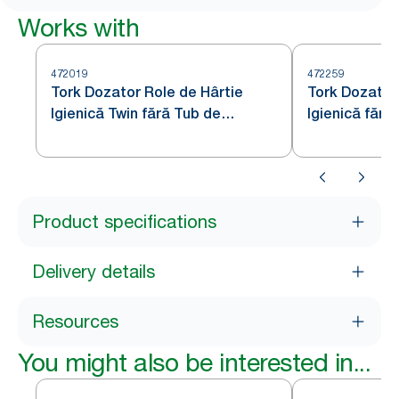
Works with
472019
472259
Tork Dozator Role de Hârtie
Tork Dozator
Igienică Twin fără Tub de
Igienică fără
Dimensiuni Medii Oțel Inoxidabil
Medii Oțel In
T7
Product specifications
Delivery details
Resources
You might also be interested in...