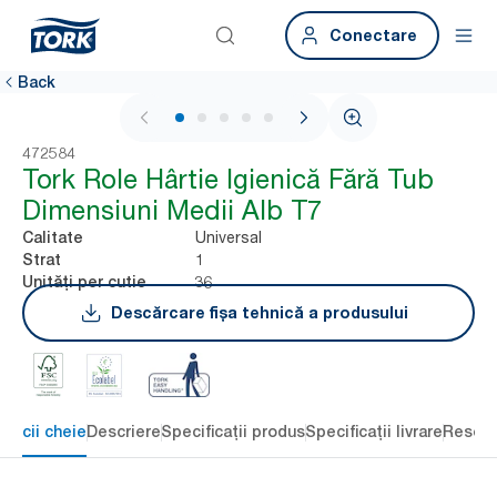
Conectare
Back
1 / 6
472584
Tork Role Hârtie Igienică Fără Tub
Dimensiuni Medii Alb T7
Universal
Calitate
1
Strat
36
Unități per cutie
Descărcare fișa tehnică a produsului
eficii cheie
Descriere
Specificații produs
Specificații livrare
Resour