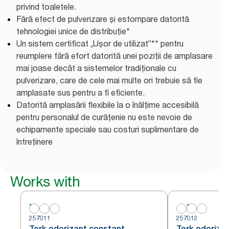
privind toaletele.
Fără efect de pulverizare și estompare datorită
tehnologiei unice de distribuție*
Un sistem certificat „Ușor de utilizat”** pentru
reumplere fără efort datorită unei poziții de amplasare
mai joase decât a sistemelor tradiționale cu
pulverizare, care de cele mai multe ori trebuie să fie
amplasate sus pentru a fi eficiente.
Datorită amplasării flexibile la o înălțime accesibilă
pentru personalul de curățenie nu este nevoie de
echipamente speciale sau costuri suplimentare de
întreținere
Works with
257011
257012
Tork odorizant constant
Tork odoriza