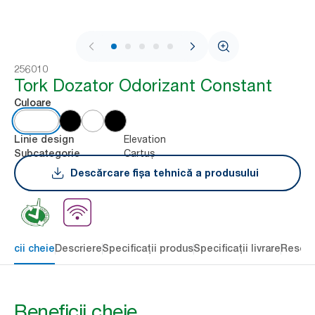
1 / 7
256010
Tork Dozator Odorizant Constant
Culoare
Elevation
Linie design
Cartuș
Subcategorie
Descărcare fișa tehnică a produsului
eficii cheie
Descriere
Specificații produs
Specificații livrare
Resour
Beneficii cheie