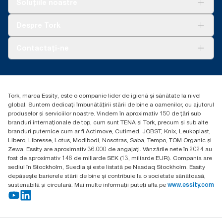
Soluțiile noastre
Sustenabilitate
Tork Clean Care
AD-a-Glance
Despre Tork
Curățarea Tork Vision
Despre noi
Contactați-ne
Povești de succes
torkcontact@essity.com
Essity Hungary Kft. Professional Hygiene
H-1021 Budapest
Tork, marca Essity, este o companie lider de igienă și sănătate la nivel
Budakeszi út 51.
global. Suntem dedicați îmbunătățirii stării de bine a oamenilor, cu ajutorul
produselor și serviciilor noastre. Vindem în aproximativ 150 de țări sub
branduri internaționale de top, cum sunt TENA și Tork, precum și sub alte
branduri puternice cum ar fi Actimove, Cutimed, JOBST, Knix, Leukoplast,
Libero, Libresse, Lotus, Modibodi, Nosotras, Saba, Tempo, TOM Organic și
Zewa. Essity are aproximativ 36.000 de angajați. Vânzările nete în 2024 au
fost de aproximativ 146 de miliarde SEK (13, miliarde EUR). Compania are
sediul în Stockholm, Suedia și este listată pe Nasdaq Stockholm. Essity
depășește barierele stării de bine și contribuie la o societate sănătoasă,
sustenabilă și circulară. Mai multe informații puteți afla pe
www.essity.com