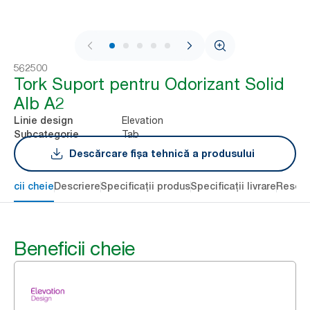
1 / 5
562500
Tork Suport pentru Odorizant Solid
Alb A2
Elevation
Linie design
Tab
Subcategorie
Descărcare fișa tehnică a produsului
eficii cheie
Descriere
Specificații produs
Specificații livrare
Resour
Beneficii cheie