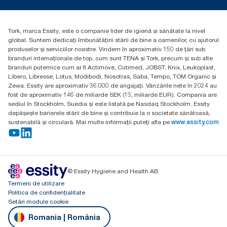
torkcontact@essity.com
Essity Hungary Kft. Professional Hygiene
H-1021 Budapest
Tork, marca Essity, este o companie lider de igienă și sănătate la nivel
Budakeszi út 51.
global. Suntem dedicați îmbunătățirii stării de bine a oamenilor, cu ajutorul
produselor și serviciilor noastre. Vindem în aproximativ 150 de țări sub
branduri internaționale de top, cum sunt TENA și Tork, precum și sub alte
branduri puternice cum ar fi Actimove, Cutimed, JOBST, Knix, Leukoplast,
Libero, Libresse, Lotus, Modibodi, Nosotras, Saba, Tempo, TOM Organic și
Zewa. Essity are aproximativ 36.000 de angajați. Vânzările nete în 2024 au
fost de aproximativ 146 de miliarde SEK (13, miliarde EUR). Compania are
sediul în Stockholm, Suedia și este listată pe Nasdaq Stockholm. Essity
depășește barierele stării de bine și contribuie la o societate sănătoasă,
sustenabilă și circulară. Mai multe informații puteți afla pe
www.essity.com
© Essity Hygiene and Health AB
Termeni de utilizare
Politica de confidențialitate
Setări module cookie
Romania | România